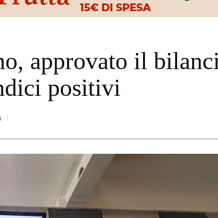
o, approvato il bilanc
ndici positivi
3