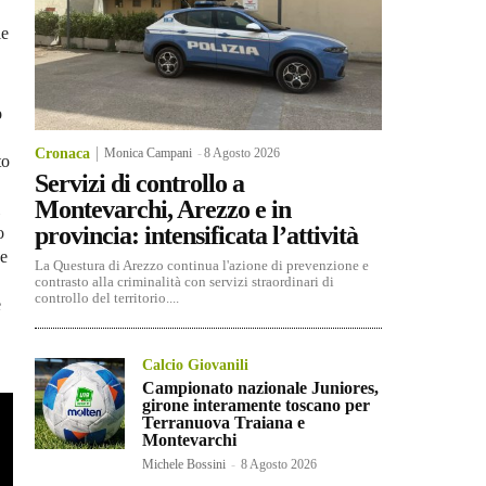
le
o
Cronaca
Monica Campani
-
8 Agosto 2026
to
Servizi di controllo a
Montevarchi, Arezzo e in
provincia: intensificata l’attività
o
ne
La Questura di Arezzo continua l'azione di prevenzione e
contrasto alla criminalità con servizi straordinari di
controllo del territorio....
e
Calcio Giovanili
Campionato nazionale Juniores,
girone interamente toscano per
Terranuova Traiana e
Montevarchi
Michele Bossini
-
8 Agosto 2026