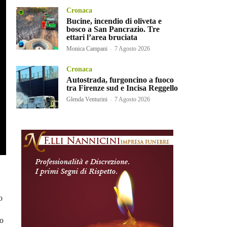
Cronaca
Bucine, incendio di oliveta e
bosco a San Pancrazio. Tre
ettari l’area bruciata
Monica Campani
-
7 Agosto 2026
Cronaca
Autostrada, furgoncino a fuoco
tra Firenze sud e Incisa Reggello
Glenda Venturini
-
7 Agosto 2026
o
no