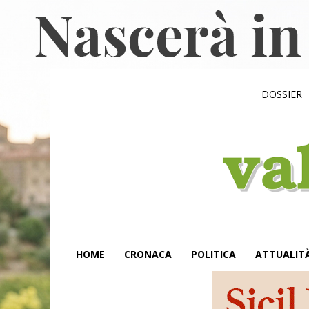
DOSSIER
HOME
CRONACA
POLITICA
ATTUALIT