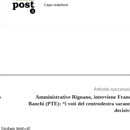
Capo redattore
Share
Articolo successi
o
Amministrative Rignano, interviene Fran
Banchi (PTE): “i voti del centrodestra saran
decisiv
[rp4wp limit=4]