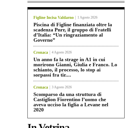
Figline Incisa Valdarno
1 Agosto 2026
Piscina di Figline finanziata oltre la
scadenza Pnrr, il gruppo di Fratelli
d’Italia: “Un ringraziamento al
Governo”
Cronaca
4 Agosto 2026
Un anno fa la strage in A1 in cui
morirono Gianni, Giulia e Franco. Lo
schianto, il processo, lo stop ai
sorpassi fra tir....
Cronaca
3 Agosto 2026
Scomparso da una struttura di
Castiglion Fiorentino l’uomo che
aveva ucciso la figlia a Levane nel
2020
In Vetrina