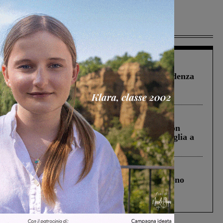
Più lette
Figline Incisa Valdarno
1 Agosto 2026
Piscina di Figline finanziata oltre la scadenza
Pnrr, il gruppo di Fratelli d’Italia: “Un
ringraziamento al Governo”
Cronaca
3 Agosto 2026
Scomparso da una struttura di Castiglion
Fiorentino l’uomo che aveva ucciso la figlia a
Levane nel 2020
Cronaca
4 Agosto 2026
Un anno fa la strage in A1 in cui morirono
Gianni, Giulia e Franco. Lo schianto, il
processo, lo stop ai sorpassi fra tir....