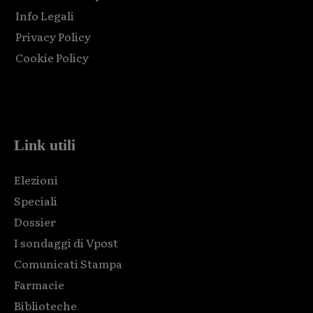
Info Legali
Privacy Policy
Cookie Policy
Html code here! Replace this with any non empty raw html
code and that's it.
Link utili
Elezioni
Speciali
Dossier
I sondaggi di Vpost
Comunicati Stampa
Farmacie
Biblioteche