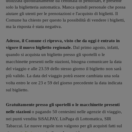
utilizzata quotidianamente da centinaia di pendolari, è presente
solo la biglietteria automatica. Manca quindi personale che possa
aiutare gli utenti per le prenotazioni e l'acquisto di biglietti. Il
Comune ha chiesto per questo la possibilità di vendere i biglietti,
ma la risposta è stata negativa.
Adesso, il Comune ci riprova, visto che da oggi è entrato in
vigore il nuovo biglietto regionale.
D
al primo agosto, infatti,
quando si acquista un biglietto presso gli sportelli o le
macchinette presenti nelle stazioni, bisogna comunicare la data
del viaggio e alle 23.59 dello stesso giorno il biglietto non sarà
più valido. La data del viaggio potrà essere cambiata una sola
volta entro le ore 23 e 59 del giorno precedente la data indicata
sul biglietto.
G
ratuitamente presso gli sportelli o le macchinette presenti
nelle stazioni
o pagando 50 centesimi nelle agenzie di viaggio,
nei punti vendita SiSALPAY, LisPaga di Lottomatica, SIR
Tabaccai. Le nuove regole non valgono per gli acquisti fatti sul