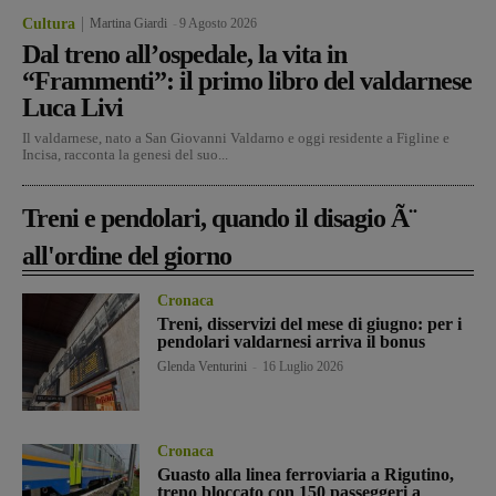
Cultura
Martina Giardi
-
9 Agosto 2026
Dal treno all’ospedale, la vita in
“Frammenti”: il primo libro del valdarnese
Luca Livi
Il valdarnese, nato a San Giovanni Valdarno e oggi residente a Figline e
Incisa, racconta la genesi del suo...
Treni e pendolari, quando il disagio Ã¨
all'ordine del giorno
Cronaca
Treni, disservizi del mese di giugno: per i
pendolari valdarnesi arriva il bonus
Glenda Venturini
-
16 Luglio 2026
Cronaca
Guasto alla linea ferroviaria a Rigutino,
treno bloccato con 150 passeggeri a