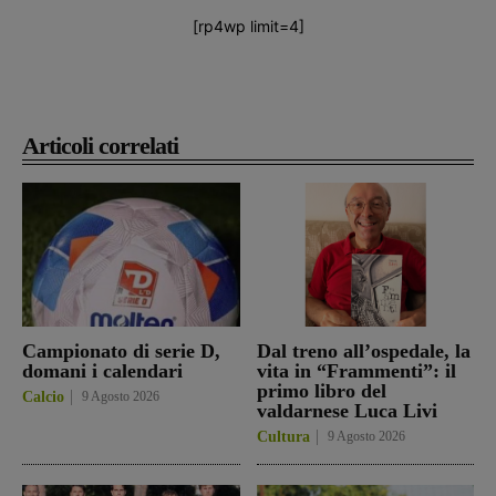
[rp4wp limit=4]
Articoli correlati
Campionato di serie D,
Dal treno all’ospedale, la
domani i calendari
vita in “Frammenti”: il
primo libro del
Calcio
9 Agosto 2026
valdarnese Luca Livi
Cultura
9 Agosto 2026