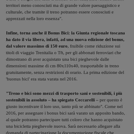
territori meno conosciuti ma di grande valore paesaggistico e
culturale, che tramite il treno potranno essere conosciuti e
apprezzati nella loro essenza".
Infine, torna anche il Bonus Bici: la Giunta regionale toscana
ha dato il via libera, infatti, ad una nuova edizione del bonus,
dal valore massimo di 150 euro
, fruibile come riduzione sui
titoli di viaggio Trenitalia o Tft, per gli abbonati ferroviari che
dimostrano di aver acquistato una bici pieghevole dalle
dimensioni massime di cm 80x110x40, trasportabile in treno
gratuitamente, senza restrizioni di orario. La prima edizione del
'buonus bici' era stata varata nel 2016.
"Treno e bici sono mezzi di trasporto sani e sostenibili, i più
sostenibili in assoluto – ha spiegato Ceccarelli –
per questo è
giusto incentivare il loro uso, tanto più se abbinato". Come nel
2016, per assegnare i bonus bici sarà varato un apposito bando,
al quale potranno partecipare tutti coloro che hanno acquistato
una bicicletta pieghevole nuova. Sarà necessario allegare alla
domanda di partecipazione la documentazione fiscale che