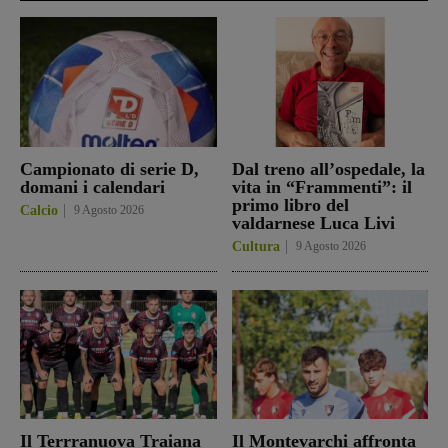
Campionato di serie D,
Dal treno all’ospedale, la
domani i calendari
vita in “Frammenti”: il
primo libro del
Calcio
9 Agosto 2026
valdarnese Luca Livi
Cultura
9 Agosto 2026
Il Terrranuova Traiana
Il Montevarchi affronta