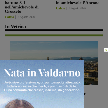
battuto 3-1
in amichevole l’Ancona
nell’amichevole di
Calcio
8 Agosto 2026
Grosseto
Calcio
8 Agosto 2026
In Vetrina
×
In vetrina
6 Agosto 2026
Gita di famiglia a Firenze: 5 idee per far
divertire i tuoi figli