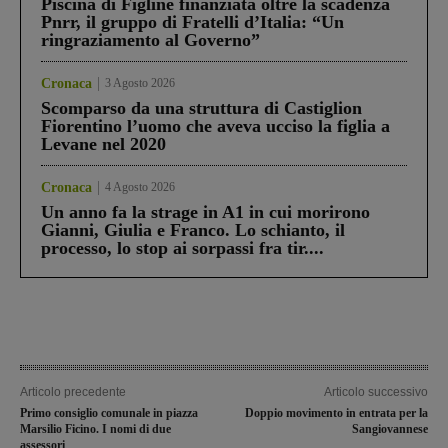
Piscina di Figline finanziata oltre la scadenza
Pnrr, il gruppo di Fratelli d’Italia: “Un
ringraziamento al Governo”
Cronaca
3 Agosto 2026
Scomparso da una struttura di Castiglion
Fiorentino l’uomo che aveva ucciso la figlia a
Levane nel 2020
Cronaca
4 Agosto 2026
Un anno fa la strage in A1 in cui morirono
Gianni, Giulia e Franco. Lo schianto, il
processo, lo stop ai sorpassi fra tir....
Articolo precedente
Articolo successivo
Primo consiglio comunale in piazza
Doppio movimento in entrata per la
Marsilio Ficino. I nomi di due
Sangiovannese
assessori