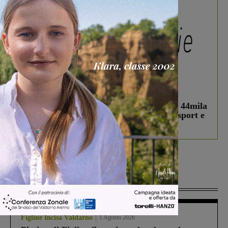
In vetrina
3 Agosto 2026
Estra Notizie agosto: Smart Cities, oltre 44mila
studenti coinvolti, torna il bando per lo sport e
debutta il podcast Estrair
Più lette
Figline Incisa Valdarno
1 Agosto 2026