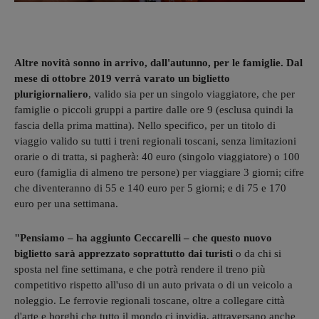
Altre novità sonno in arrivo, dall'autunno, per le famiglie. Dal
mese di ottobre 2019 verrà varato un biglietto
plurigiornaliero
, valido sia per un singolo viaggiatore, che per
famiglie o piccoli gruppi a partire dalle ore 9 (esclusa quindi la
fascia della prima mattina). Nello specifico, per un titolo di
viaggio valido su tutti i treni regionali toscani, senza limitazioni
orarie o di tratta, si pagherà: 40 euro (singolo viaggiatore) o 100
euro (famiglia di almeno tre persone) per viaggiare 3 giorni; cifre
che diventeranno di 55 e 140 euro per 5 giorni; e di 75 e 170
euro per una settimana.
"Pensiamo – ha aggiunto Ceccarelli – che questo nuovo
biglietto sarà apprezzato soprattutto dai turisti
o da chi si
sposta nel fine settimana, e che potrà rendere il treno più
competitivo rispetto all'uso di un auto privata o di un veicolo a
noleggio. Le ferrovie regionali toscane, oltre a collegare città
d'arte e borghi che tutto il mondo ci invidia, attraversano anche