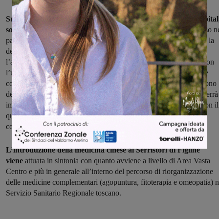
Susanna Fambrini, coordinatrice infermieristica del day hospital
sottolinea
che "disturbi come la nausea e il vomito, presenti spesso n
pazienti sottoposti a trattamento chemioterapico, il dolore, l’ansia, la
depressione lieve e le turbe del sonno sono stati alleviati con
l’applicazione dell’auricoloterapia pressioni sull’orecchio anche con
l’uso di semi vegetali. Viene eseguita anche la digitopressione che
consiste in micro massaggi effettuati sui punti dei meridiani che sono
dei canali energetici sui quali agisce la medicina cinese; a breve verrà
implementato l’utilizzo della tecnica 'fior di prugna', martelletto con il
quale vengono stimolate alcune superfici cutanee del paziente in
corrispondenza di alcuni meridiani".
L’introduzione della medicina cinese al Serristori di Figline
viene
attuata in sintonia con quanto avviene a livello di Area Vasta
Centro e più in generale all’interno del percorso di riorganizzazione
delle medicine complementari (agopuntura, fitoterapia e omeopatia) n
Servizio Sanitario Regionale toscano.