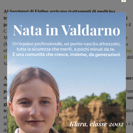
Al Serristori di Figline arrivano trattamenti di medicina
tradizionale cinese a integrazione dei percorsi terapeutici per i
pazienti affetti da tumore
. Il progetto, nato in collaborazione con il
Centro Fior di Prugna, Struttura di riferimento regionale per le
Medicine Complementari (MC) e la Medicina Tradizionale Cinese
(MTC), è realizzato dagli infermieri su prescrizione del trattamento
effettuata dagli oncologi di riferimento e si svilupperà nel
nuovo Day
Hospital inaugurato recentemente
grazie alla donazione del Calcit del
Valdarno fiorentino.
Auricoloterapia, il martelletto fior di prugna e la digitopressione:
sono queste le tecniche terapeutiche applicate ai
pazienti,
soprattutto per ridurre gli eventuali sintomi indotti dalle cur
antitumorali, da infermieri appositamente formati.
In soli tre mesi so
già stati 19 i pazienti coinvolti nel trattamento di medicina
tradizionale cinese e un centinaio i trattamenti
con risultati positiv
effettuati nel day hospital oncoematologico diretto dalla
dottoressa Sabrina Moretti e dove la referente di oncologia medica è l
dottoressa Clara Giordano.