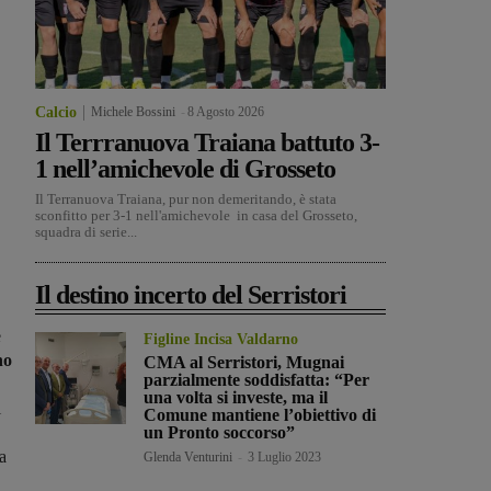
Calcio
Michele Bossini
-
8 Agosto 2026
Il Terrranuova Traiana battuto 3-
1 nell’amichevole di Grosseto
Il Terranuova Traiana, pur non demeritando, è stata
sconfitto per 3-1 nell'amichevole in casa del Grosseto,
squadra di serie...
Il destino incerto del Serristori
e
Figline Incisa Valdarno
no
CMA al Serristori, Mugnai
parzialmente soddisfatta: “Per
una volta si investe, ma il
i
Comune mantiene l’obiettivo di
un Pronto soccorso”
a
Glenda Venturini
-
3 Luglio 2023