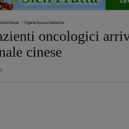
zioni locali
Figline Incisa Valdarno
pazienti oncologici arri
nale cinese
3