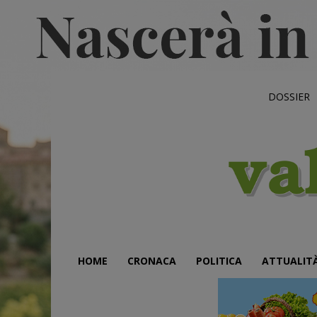
DOSSIER
HOME
CRONACA
POLITICA
ATTUALIT