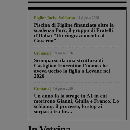
Figline Incisa Valdarno
1 Agosto 2026
Piscina di Figline finanziata oltre la
scadenza Pnrr, il gruppo di Fratelli
d’Italia: “Un ringraziamento al
Governo”
Cronaca
3 Agosto 2026
Scomparso da una struttura di
Castiglion Fiorentino l’uomo che
aveva ucciso la figlia a Levane nel
2020
Cronaca
4 Agosto 2026
Un anno fa la strage in A1 in cui
morirono Gianni, Giulia e Franco. Lo
schianto, il processo, lo stop ai
sorpassi fra tir....
In Vetrina