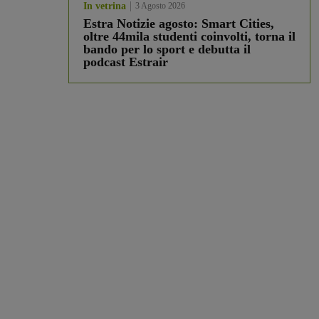
In vetrina
3 Agosto 2026
Estra Notizie agosto: Smart Cities,
oltre 44mila studenti coinvolti, torna il
bando per lo sport e debutta il
podcast Estrair