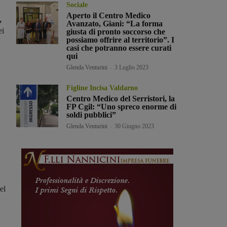
Sociale
Aperto il Centro Medico
,
Avanzato, Giani: “La forma
ei
giusta di pronto soccorso che
possiamo offrire al territorio”. I
casi che potranno essere curati
qui
Glenda Venturini
-
3 Luglio 2023
Figline Incisa Valdarno
Centro Medico del Serristori, la
FP Cgil: “Uno spreco enorme di
soldi pubblici”
Glenda Venturini
-
30 Giugno 2023
el