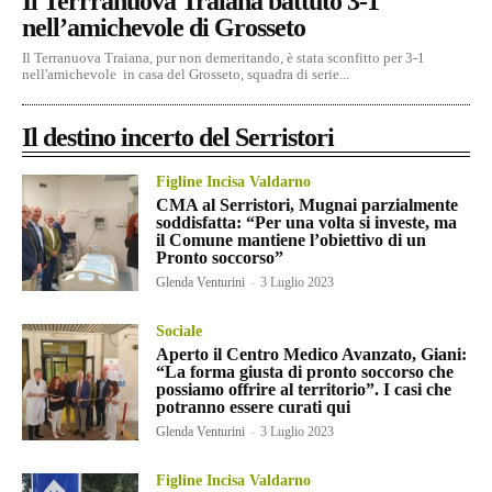
Il Terrranuova Traiana battuto 3-1
nell’amichevole di Grosseto
Il Terranuova Traiana, pur non demeritando, è stata sconfitto per 3-1
nell'amichevole in casa del Grosseto, squadra di serie...
Il destino incerto del Serristori
Figline Incisa Valdarno
CMA al Serristori, Mugnai parzialmente
soddisfatta: “Per una volta si investe, ma
il Comune mantiene l’obiettivo di un
Pronto soccorso”
Glenda Venturini
-
3 Luglio 2023
Sociale
Aperto il Centro Medico Avanzato, Giani:
“La forma giusta di pronto soccorso che
possiamo offrire al territorio”. I casi che
potranno essere curati qui
Glenda Venturini
-
3 Luglio 2023
Figline Incisa Valdarno