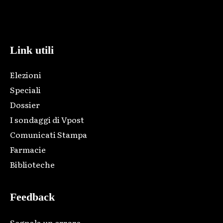
Html code here! Replace this with any non empty raw html
code and that's it.
Link utili
Elezioni
Speciali
Dossier
I sondaggi di Vpost
Comunicati Stampa
Farmacie
Biblioteche
Feedback
Segnala un errore