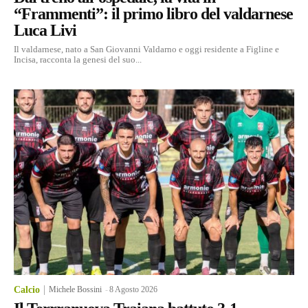
“Frammenti”: il primo libro del valdarnese
Luca Livi
Il valdarnese, nato a San Giovanni Valdarno e oggi residente a Figline e
Incisa, racconta la genesi del suo...
Calcio
Michele Bossini
-
8 Agosto 2026