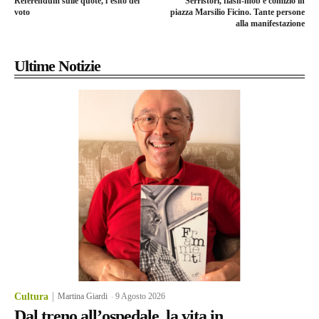
Referendum sulle quote, l’esito del
Serristori, flash-mob e comizio in
voto
piazza Marsilio Ficino. Tante persone
alla manifestazione
Ultime Notizie
Cultura
Martina Giardi
-
9 Agosto 2026
Dal treno all’ospedale, la vita in