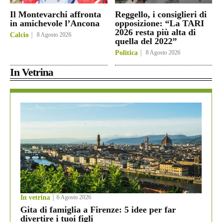
Il Montevarchi affronta
Reggello, i consiglieri di
in amichevole l’Ancona
opposizione: “La TARI
2026 resta più alta di
Calcio
8 Agosto 2026
quella del 2022”
Politica
8 Agosto 2026
In Vetrina
In vetrina
6 Agosto 2026
Gita di famiglia a Firenze: 5 idee per far
divertire i tuoi figli