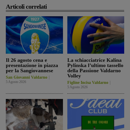
Articoli correlati
Il 26 agosto cena e
La schiacciatrice Kalina
presentazione in piazza
Pylinska l’ultimo tassello
per la Sangiovannese
della Passione Valdarno
Volley
San Giovanni Valdarno
5 Agosto 2026
Figline Incisa Valdarno
5 Agosto 2026