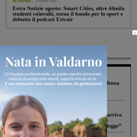
In vetrina
3 Agosto 2026
Estra Notizie agosto: Smart Cities, oltre 44mila
studenti coinvolti, torna il bando per lo sport e
debutta il podcast Estrair
×
Più lette
Figline Incisa Valdarno
1 Agosto 2026
Piscina di Figline finanziata oltre la scadenza
Pnrr, il gruppo di Fratelli d’Italia: “Un
ringraziamento al Governo”
Reggello
30 Luglio 2026
Reggello, la chiusura di ‘Mordi e fuggi’ arriva
in Consiglio. Il sindaco: “Come Comune
abbiamo agito solo per far rispettare la legge”