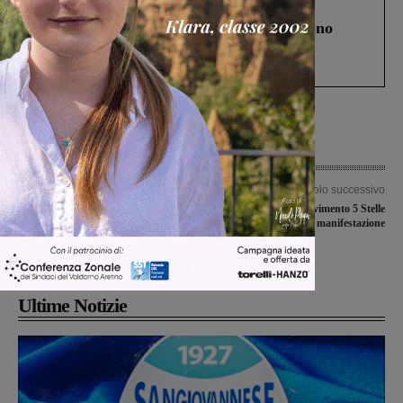
Cronaca
4 Agosto 2026
Un anno fa la strage in A1 in cui morirono
Gianni, Giulia e Franco. Lo schianto, il
processo, lo stop ai sorpassi fra tir....
Articolo precedente
Articolo successivo
Rsa, assenza di attività infermieristica
Serristori, anche il Movimento 5 Stelle
notturna e mancanza di
prende parte alla manifestazione
informazione: lettera aperta di un
cittadino
Ultime Notizie