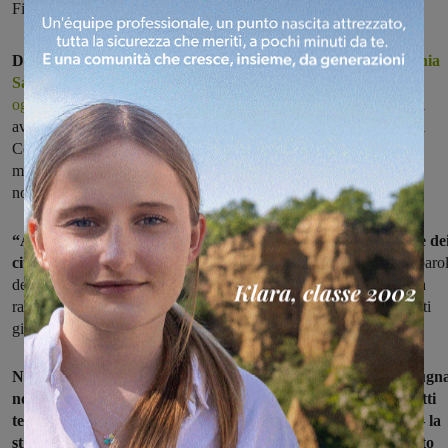
Figline Incisa commenta con soddisfazione
Dopo l'incontro tenutosi a Firenze l'assessore regionale
Stefania
Saccardi
assicura: "Il servizio di pediatria rimarrà intatto, come è
oggi"
. Il sindaco di Figline Incisa Giulia Mugnai che proprio oggi
aveva annunciato di prendere parte alla manifestazione indetta dai
Cobas per il 29 aprile commenta soddisfatta: “La garanzia sul
mantenimento del servizio di pediatria al Serristori è una grande
notizia”.
“Abbiamo vinto una battaglia importante a tutela della salute de
cittadini del nostro territorio
– spiega la sindaca Mugnai -. Le paro
dell’assessore Saccardi, che ringrazio della disponibilità, sono una
rassicurazione per tutte quelle mamme e quei cittadini che in questi
giorni mi hanno manifestato forte preoccupazione”.
Nonostante la promesse dell'assessore regionale il sindaco Mugn
non intende accontentarsi delle parole. Sull'attuazione dei Patti
territoriali chiede fatti: “Tuttavia – prosegue Giulia Mugnai – la
strada per il potenziamento del nostro ospedale è ancora molto