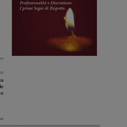
vo
ta
le
ve