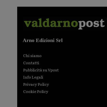
Arno Edizioni Srl
Chi siamo
Contatti
Pubblicità su Vpost
Info Legali
Privacy Policy
Cookie Policy
Html code here! Replace this with any non empty raw
html code and that's it.