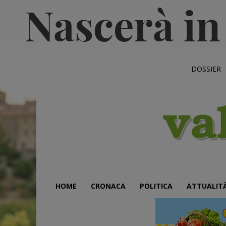
DOSSIER
HOME
CRONACA
POLITICA
ATTUALIT