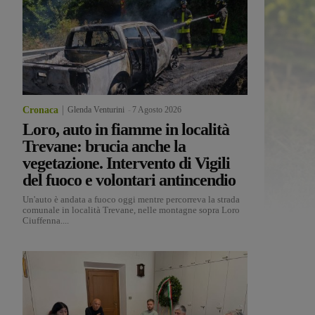
Cronaca
Glenda Venturini
-
7 Agosto 2026
Loro, auto in fiamme in località
Trevane: brucia anche la
vegetazione. Intervento di Vigili
del fuoco e volontari antincendio
Un'auto è andata a fuoco oggi mentre percorreva la strada
comunale in località Trevane, nelle montagne sopra Loro
Ciuffenna....