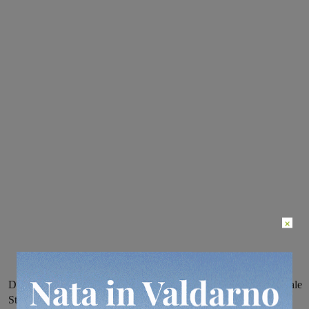
×
Dopo l’incontro a Firenze e le dichiarazioni dell’assessore regionale
Stefania Saccardi sulla pediatria del Serristori, anche il sindaco di