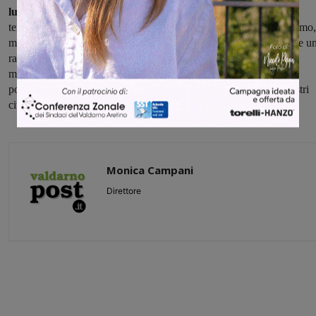
lunga.
Abbiamo concordato che per la piena attuazione dei Patti
territoriali del 2013 serve un nuovo cronoprogramma: lo aspetteremo,
ma alle parole stavolta dovrà seguire una progettazione esecutiva e u
rapida partenza dei lavori. Quindi non ci accontentiamo del
mantenimento dei servizi attuali, ma continuiamo a puntare al
potenziamento dell’intera struttura proprio come ci chiedono i nostri
cittadini: per questo non possiamo fermarci”.
Monica Campani
Direttore
Share