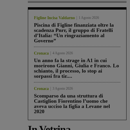
Figline Incisa Valdarno
1 Agosto 2026
Piscina di Figline finanziata oltre la
scadenza Pnrr, il gruppo di Fratelli
d’Italia: “Un ringraziamento al
Governo”
Cronaca
4 Agosto 2026
Un anno fa la strage in A1 in cui
morirono Gianni, Giulia e Franco. Lo
schianto, il processo, lo stop ai
sorpassi fra tir....
Cronaca
3 Agosto 2026
Scomparso da una struttura di
Castiglion Fiorentino l’uomo che
aveva ucciso la figlia a Levane nel
2020
In Vetrina