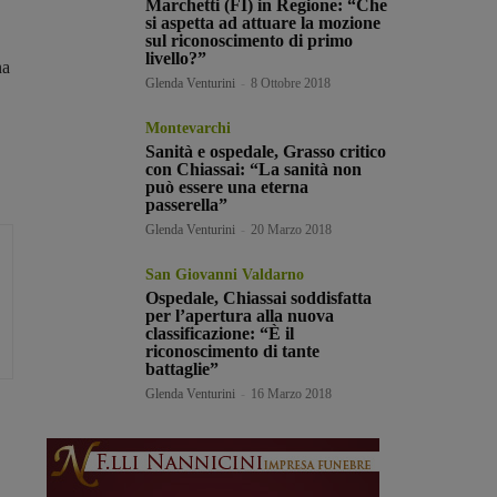
Marchetti (FI) in Regione: “Che
si aspetta ad attuare la mozione
sul riconoscimento di primo
livello?”
na
Glenda Venturini
-
8 Ottobre 2018
Montevarchi
Sanità e ospedale, Grasso critico
con Chiassai: “La sanità non
può essere una eterna
passerella”
Glenda Venturini
-
20 Marzo 2018
San Giovanni Valdarno
Ospedale, Chiassai soddisfatta
per l’apertura alla nuova
classificazione: “È il
riconoscimento di tante
battaglie”
Glenda Venturini
-
16 Marzo 2018