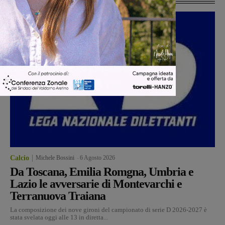
Calcio
Michele Bossini
-
6 Agosto 2026
Da Toscana, Emilia Romgna, Umbria e
Lazio le avversarie di Montevarchi e
Terranuova Traiana
La composizione dei nove gironi del campionato di serie D 2026-2027 è
stata svelata oggi alle 13 in diretta...