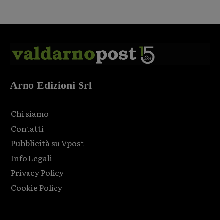
Arno Edizioni Srl
Chi siamo
Contatti
Pubblicità su Vpost
Info Legali
Privacy Policy
Cookie Policy
Html code here! Replace this with any non empty raw html
code and that's it.