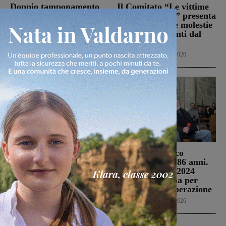
Doppio tamponamento
Il Comitato “Le vittime
nel tratto di A1 fra
di Podere Rota” presenta
Firenze sud e Incisa: sei
un esposto sulle molestie
persone ferite
olfattive derivanti dal
sito
Cronaca
6 Agosto 2026
Cronaca
6 Agosto 2026
Da Toscana, Emilia
Morto Francesco
Romgna, Umbria e Lazio
Guccini, aveva 86 anni.
le avversarie di
Il 25 aprile del 2024
Montevarchi e
venne a Gropina per
Terranuova Traiana
celebrare la Liberazione
Calcio
6 Agosto 2026
Cronaca
6 Agosto 2026
Ultime Calcio