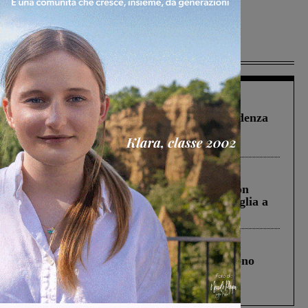
Più lette
Figline Incisa Valdarno
1 Agosto 2026
Piscina di Figline finanziata oltre la scadenza
Pnrr, il gruppo di Fratelli d’Italia: “Un
ringraziamento al Governo”
Cronaca
3 Agosto 2026
Scomparso da una struttura di Castiglion
Fiorentino l’uomo che aveva ucciso la figlia a
Levane nel 2020
Cronaca
4 Agosto 2026
Un anno fa la strage in A1 in cui morirono
Gianni, Giulia e Franco. Lo schianto, il
processo, lo stop ai sorpassi fra tir....