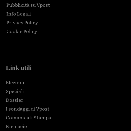
Pubblicità su Vpost
Info Legali
Privacy Policy
Cookie Policy
Html code here! Replace this with any non empty raw html
code and that's it.
Link utili
Elezioni
Speciali
Dossier
I sondaggi di Vpost
Comunicati Stampa
Farmacie