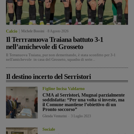
Calcio
Michele Bossini
-
8 Agosto 2026
Il Terrranuova Traiana battuto 3-1
nell’amichevole di Grosseto
Il Terranuova Traiana, pur non demeritando, è stata sconfitto per 3-1
nell'amichevole in casa del Grosseto, squadra di serie...
Il destino incerto del Serristori
Figline Incisa Valdarno
CMA al Serristori, Mugnai parzialmente
soddisfatta: “Per una volta si investe, ma
il Comune mantiene l’obiettivo di un
Pronto soccorso”
Glenda Venturini
-
3 Luglio 2023
Sociale