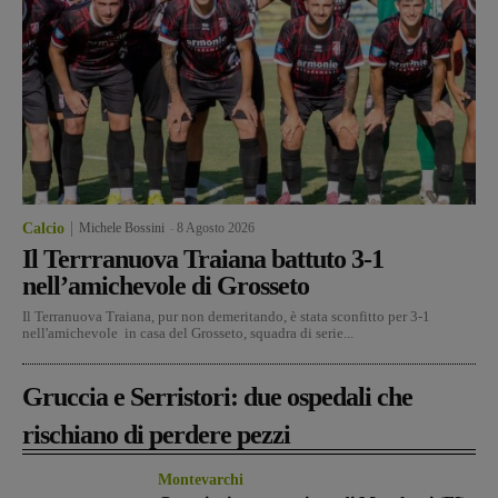
Calcio
Michele Bossini
-
8 Agosto 2026
Il Terrranuova Traiana battuto 3-1
nell’amichevole di Grosseto
Il Terranuova Traiana, pur non demeritando, è stata sconfitto per 3-1
nell'amichevole in casa del Grosseto, squadra di serie...
Gruccia e Serristori: due ospedali che
rischiano di perdere pezzi
Montevarchi