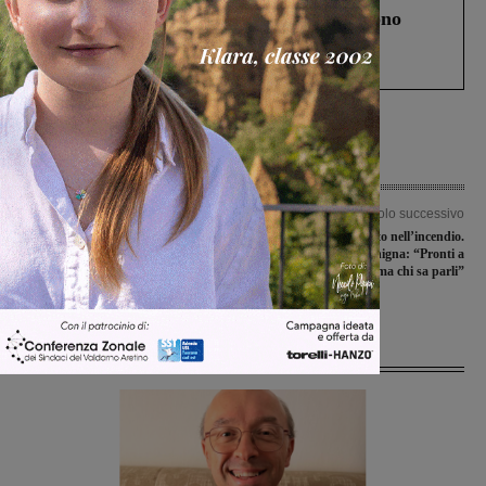
Un anno fa la strage in A1 in cui morirono
Gianni, Giulia e Franco. Lo schianto, il
processo, lo stop ai sorpassi fra tir....
Articolo precedente
Articolo successivo
Multe, l’incertezza dei bilanci
Prestige, tutto distrutto nell’incendio.
comunali: ormai paga meno di un
Daniela Zacchigna: “Pronti a
automobilista su due. E crescono le
ricominciare, ma chi sa parli”
voci relative alle more
Ultime Notizie