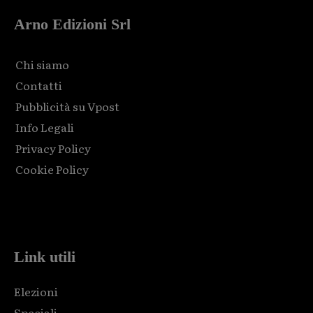
Arno Edizioni Srl
Chi siamo
Contatti
Pubblicità su Vpost
Info Legali
Privacy Policy
Cookie Policy
Html code here! Replace this with any non empty raw html
code and that's it.
Link utili
Elezioni
Speciali