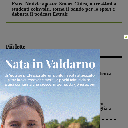
Estra Notizie agosto: Smart Cities, oltre 44mila
studenti coinvolti, torna il bando per lo sport e
debutta il podcast Estrair
×
Più lette
Figline Incisa Valdarno
1 Agosto 2026
Piscina di Figline finanziata oltre la scadenza
Pnrr, il gruppo di Fratelli d’Italia: “Un
ringraziamento al Governo”
Cronaca
3 Agosto 2026
Scomparso da una struttura di Castiglion
Fiorentino l’uomo che aveva ucciso la figlia a
Levane nel 2020
Cronaca
4 Agosto 2026