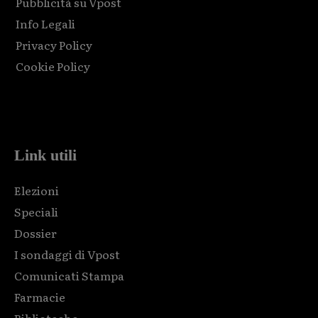
Pubblicità su Vpost
Info Legali
Privacy Policy
Cookie Policy
Html code here! Replace this with any non empty raw html
code and that's it.
Link utili
Elezioni
Speciali
Dossier
I sondaggi di Vpost
Comunicati Stampa
Farmacie
Biblioteche