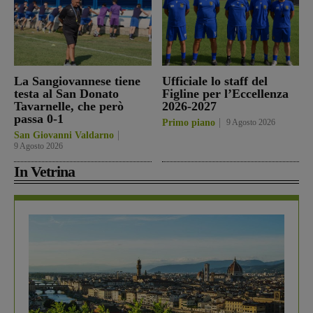
La Sangiovannese tiene
Ufficiale lo staff del
testa al San Donato
Figline per l’Eccellenza
Tavarnelle, che però
2026-2027
passa 0-1
Primo piano
9 Agosto 2026
San Giovanni Valdarno
9 Agosto 2026
In Vetrina