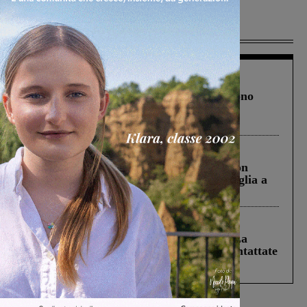
Più lette
Cronaca
4 Agosto 2026
Un anno fa la strage in A1 in cui morirono
Gianni, Giulia e Franco. Lo schianto, il
processo, lo stop ai sorpassi fra tir....
Cronaca
3 Agosto 2026
Scomparso da una struttura di Castiglion
Fiorentino l’uomo che aveva ucciso la figlia a
Levane nel 2020
Cronaca
5 Agosto 2026
Continuano le ricerche di Miah Billal. La
Prefettura: “In caso di avvistamento contattate
il 112”