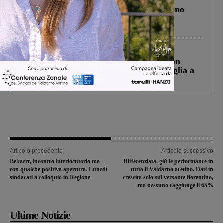
Un anno fa la strage in A1 in cui morirono
Gianni, Giulia e Franco. Lo schianto, il
processo, lo stop ai sorpassi fra tir....
Cronaca
3 Agosto 2026
Scomparso da una struttura di Castiglion
Fiorentino l’uomo che aveva ucciso la figlia a
Levane nel 2020
Articolo precedente
Articolo successivo
Bekaert, incontro interlocutorio ma
Differenziata, giù le performance in
con qualche positiva apertura. Lunedì
tutto il Valdarno aretino. Dati in
sindacati a colloquio in Regione
crescita solo sul versante fiorentino,
ma nessuno raggiunge il 65%
Ultime Notizie