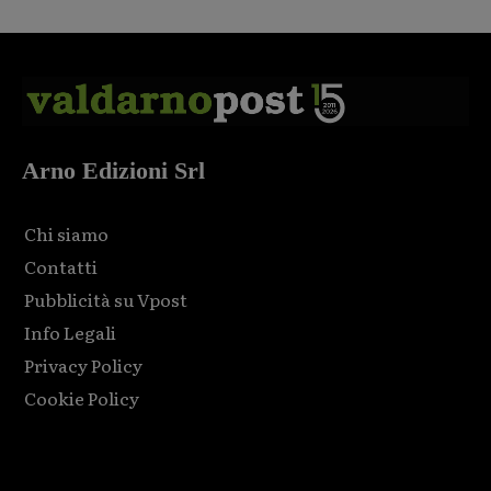
Arno Edizioni Srl
Chi siamo
Contatti
Pubblicità su Vpost
Info Legali
Privacy Policy
Cookie Policy
Html code here! Replace this with any non empty raw html
code and that's it.