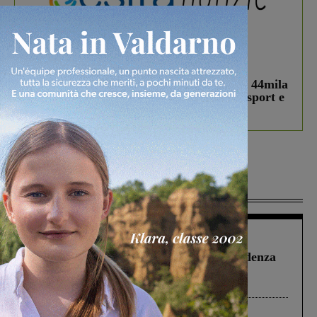
In vetrina
3 Agosto 2026
Estra Notizie agosto: Smart Cities, oltre 44mila
studenti coinvolti, torna il bando per lo sport e
debutta il podcast Estrair
Più lette
Figline Incisa Valdarno
1 Agosto 2026
Piscina di Figline finanziata oltre la scadenza
Pnrr, il gruppo di Fratelli d’Italia: “Un
ringraziamento al Governo”
Cronaca
4 Agosto 2026