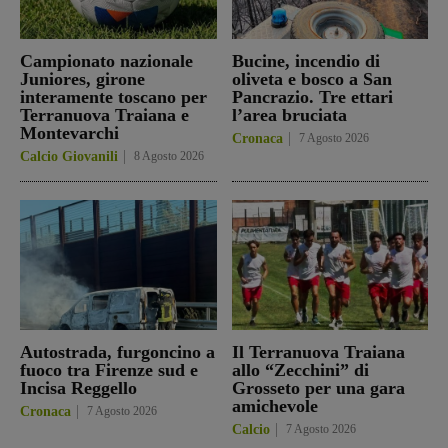
Campionato nazionale
Bucine, incendio di
Juniores, girone
oliveta e bosco a San
interamente toscano per
Pancrazio. Tre ettari
Terranuova Traiana e
l’area bruciata
Montevarchi
Cronaca
7 Agosto 2026
Calcio Giovanili
8 Agosto 2026
Autostrada, furgoncino a
Il Terranuova Traiana
fuoco tra Firenze sud e
allo “Zecchini” di
Incisa Reggello
Grosseto per una gara
amichevole
Cronaca
7 Agosto 2026
Calcio
7 Agosto 2026