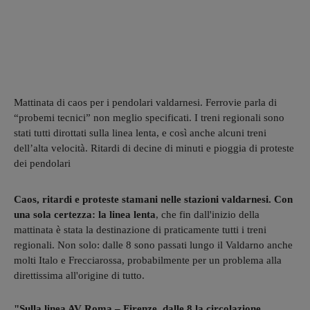
Mattinata di caos per i pendolari valdarnesi. Ferrovie parla di
“probemi tecnici” non meglio specificati. I treni regionali sono
stati tutti dirottati sulla linea lenta, e così anche alcuni treni
dell’alta velocità. Ritardi di decine di minuti e pioggia di proteste
dei pendolari
Caos, ritardi e proteste stamani nelle stazioni valdarnesi. Con
una sola certezza: la linea lenta
, che fin dall'inizio della
mattinata è stata la destinazione di praticamente tutti i treni
regionali. Non solo: dalle 8 sono passati lungo il Valdarno anche
molti Italo e Frecciarossa, probabilmente per un problema alla
direttissima all'origine di tutto.
"Sulla linea AV Roma – Firenze, dalle 8 la circolazione