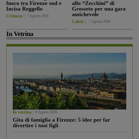
fuoco tra Firenze sud e
allo “Zecchini” di
Incisa Reggello
Grosseto per una gara
amichevole
Cronaca
7 Agosto 2026
Calcio
7 Agosto 2026
In Vetrina
In vetrina
6 Agosto 2026
Gita di famiglia a Firenze: 5 idee per far
divertire i tuoi figli