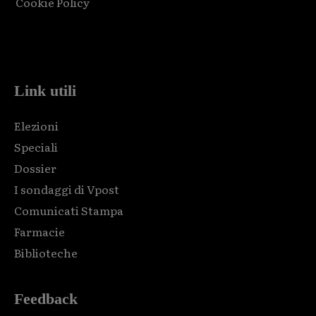
Cookie Policy
Html code here! Replace this with any non empty raw html
code and that's it.
Link utili
Elezioni
Speciali
Dossier
I sondaggi di Vpost
Comunicati Stampa
Farmacie
Biblioteche
Feedback