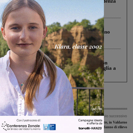
Piscina di Figline finanziata oltre la scadenza
Pnrr, il gruppo di Fratelli d’Italia: “Un
ringraziamento al Governo”
Cronaca
4 Agosto 2026
Un anno fa la strage in A1 in cui morirono
Gianni, Giulia e Franco. Lo schianto, il
processo, lo stop ai sorpassi fra tir....
Cronaca
3 Agosto 2026
Scomparso da una struttura di Castiglion
Fiorentino l’uomo che aveva ucciso la figlia a
Levane nel 2020
Articolo precedente
Articolo successivo
Rissa al festival, un ragazzo aggredito
Temporali nella notte, in Valdarno
sarà sottoposto a intervento
nessun danno di rilievo
chirurgico. Annullato anche il