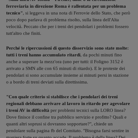
ferroviaria in direzione Roma è rallentata per un problema
tecnico"
, si leggeva in una nota di Ferrovie dello Stato, che però
poco dopo parlava di problema risolto, sulla linea dell'Alta
velocità. Peccato che per i treni dei pendolari i problemi fossero
tutt'altro che finiti.
Perché le ripercussioni di questo disservizio sono state molte:
tutti i treni hanno accumulato ritardi
, da pochi minuti fino
anche a superare la mezz'ora (uno per tutti: il Foligno 3152 è
arrivato a SMN alle con 65 minuti di ritardo). E le proteste dei
pendolari si sono accumulate insieme ai minuti persi in stazione
o a bordo di treni deviati sulla direttissima.
"Con quale criterio si stabilisce che i pendolari dei treni
regionali debbano arrivare al lavoro in ritardo per agevolare
i treni AV in difficoltà
per problemi tecnici sulla LORO linea?
Dove finisce il confine tra pubblico servizio e profitto? Quali e
quanti altri soprusi si dovranno sopportare?", chiede un
pendolare sulla pagina fb del Comitato. "Bisogna farsi sentire in
maniera forte su quanto accade. Il problema è della linea? Dei