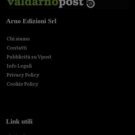
Arno Edizioni Srl
Chi siamo
Contatti
Pubblicità su Vpost
Info Legali
Privacy Policy
Cookie Policy
Html code here! Replace this with any non empty raw html
code and that's it.
Link utili