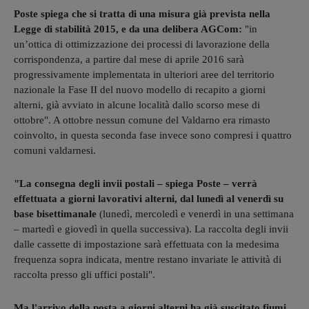
Poste spiega che si tratta di una misura già prevista nella
Legge di stabilità 2015, e da una delibera AGCom:
"in
un’ottica di ottimizzazione dei processi di lavorazione della
corrispondenza, a partire dal mese di aprile 2016 sarà
progressivamente implementata in ulteriori aree del territorio
nazionale la Fase II del nuovo modello di recapito a giorni
alterni, già avviato in alcune località dallo scorso mese di
ottobre". A ottobre nessun comune del Valdarno era rimasto
coinvolto, in questa seconda fase invece sono compresi i quattro
comuni valdarnesi.
"La consegna degli invii postali – spiega Poste – verrà
effettuata a giorni lavorativi alterni, dal lunedì al venerdì su
base bisettimanale
(lunedì, mercoledì e venerdì in una settimana
– martedì e giovedì in quella successiva). La raccolta degli invii
dalle cassette di impostazione sarà effettuata con la medesima
frequenza sopra indicata, mentre restano invariate le attività di
raccolta presso gli uffici postali".
Ma l'arrivo della posta a giorni alterni ha già suscitato fiumi