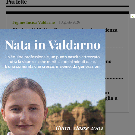
Più lette
×
Figline Incisa Valdarno
1 Agosto 2026
Piscina di Figline finanziata oltre la scadenza
Pnrr, il gruppo di Fratelli d’Italia: “Un
ringraziamento al Governo”
Cronaca
4 Agosto 2026
Un anno fa la strage in A1 in cui morirono
Gianni, Giulia e Franco. Lo schianto, il
processo, lo stop ai sorpassi fra tir....
Cronaca
3 Agosto 2026
Scomparso da una struttura di Castiglion
Fiorentino l’uomo che aveva ucciso la figlia a
Levane nel 2020