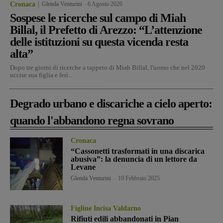
Cronaca
Glenda Venturini
-
6 Agosto 2026
Sospese le ricerche sul campo di Miah
Billal, il Prefetto di Arezzo: “L’attenzione
delle istituzioni su questa vicenda resta
alta”
Dopo tre giorni di ricerche a tappeto di Miah Billal, l'uomo che nel 2020
uccise sua figlia e ferì...
Degrado urbano e discariche a cielo aperto:
quando l'abbandono regna sovrano
Cronaca
“Cassonetti trasformati in una discarica
abusiva”: la denuncia di un lettore da
Levane
Glenda Venturini
-
19 Febbraio 2025
Figline Incisa Valdarno
Rifiuti edili abbandonati in Pian