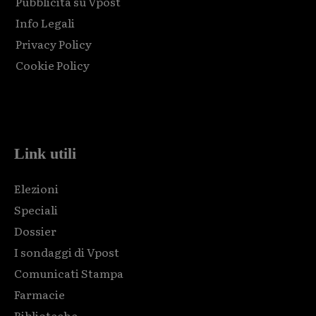
Pubblicità su Vpost
Info Legali
Privacy Policy
Cookie Policy
Html code here! Replace this with any non empty raw html
code and that's it.
Link utili
Elezioni
Speciali
Dossier
I sondaggi di Vpost
Comunicati Stampa
Farmacie
Biblioteche