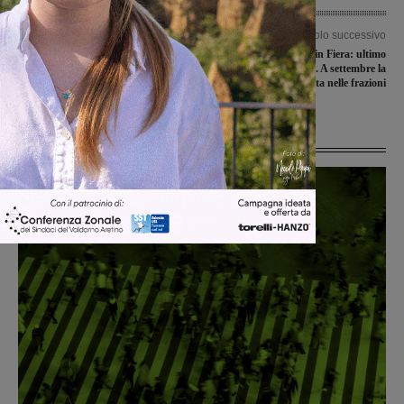
Articolo precedente
Articolo successivo
Incendi tra l’aretino e il fiorentino.
Cavriglia in Fiera: ultimo
Vigili del fuoco e volontari al lavoro
appuntamento estivo. A settembre la
rassegna si sposta nelle frazioni
Ultime Notizie