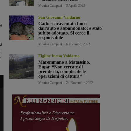
Monica Campani
-
3 Aprile 2023
San Giovanni Valdarno
Gatto scaraventato fuori
se
dall’auto e abbandonato: è stato
subito adottato. Si cerca il
responsabile
si
Monica Campani
-
6 Dicembre 2022
n
Figline Incisa Valdarno
e
Maremmano a Matassino,
Enpa: “Non cercate di
prenderlo, complicate le
operazioni di cattura”
Monica Campani
-
24 Novembre 2022