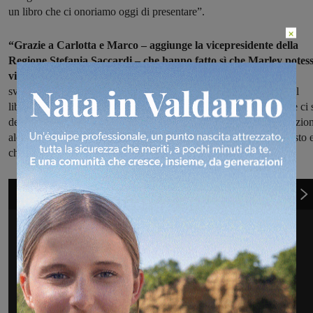
un libro che ci onoriamo oggi di presentare”.
×
“Grazie a Carlotta e Marco – aggiunge la vicepresidente della
Regione Stefania Saccardi – che hanno fatto sì che Marley potes
vivere normalmente.
E lui è l’esempio che chi ha disabilità può
sviluppare abilità incredibili ed essere un valore per la comunità. Il
libro, che ho letto, è pieno di amore e sentimento. E insegna come ci 
deve approcciare alla vita. L’insegnamento viene da un cane eccezio
ale che non si ferma di fronte alle grandi sfide a cui viene sottoposto 
che si merita tutte le migliaia di likes che riceve sui social”.
1
di 10