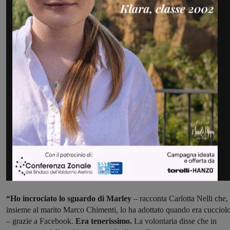
“Ho incrociato lo sguardo di Marley
– racconta Carlotta Nelli che,
insieme al marito Marco Chimenti, lo ha adottato quando era cucciol
– grazie a Facebook.
Era tenerissimo.
La volontaria disse che in