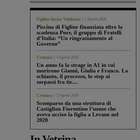
Figline Incisa Valdarno
1 Agosto 2026
Piscina di Figline finanziata oltre la
scadenza Pnrr, il gruppo di Fratelli
d’Italia: “Un ringraziamento al
Governo”
Cronaca
4 Agosto 2026
Un anno fa la strage in A1 in cui
morirono Gianni, Giulia e Franco. Lo
schianto, il processo, lo stop ai
sorpassi fra tir....
Cronaca
3 Agosto 2026
Scomparso da una struttura di
Castiglion Fiorentino l’uomo che
aveva ucciso la figlia a Levane nel
2020
In Vetrina