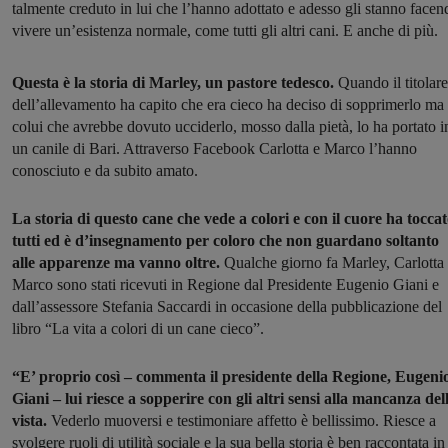
talmente creduto in lui che l’hanno adottato e adesso gli stanno facen
vivere un’esistenza normale, come tutti gli altri cani. E anche di più.
Questa è la storia di Marley, un pastore tedesco.
Quando il titolare
dell’allevamento ha capito che era cieco ha deciso di sopprimerlo ma
colui che avrebbe dovuto ucciderlo, mosso dalla pietà, lo ha portato i
un canile di Bari. Attraverso Facebook Carlotta e Marco l’hanno
conosciuto e da subito amato.
La storia di questo cane che vede a colori e con il cuore ha tocca
tutti ed è d’insegnamento per coloro che non guardano soltanto
alle apparenze ma vanno oltre.
Qualche giorno fa Marley, Carlotta
Marco sono stati ricevuti in Regione dal Presidente Eugenio Giani e
dall’assessore Stefania Saccardi in occasione della pubblicazione del
libro “La vita a colori di un cane cieco”.
“E’ proprio così – commenta il presidente della Regione, Eugeni
Giani – lui riesce a sopperire con gli altri sensi alla mancanza del
vista.
Vederlo muoversi e testimoniare affetto è bellissimo. Riesce a
svolgere ruoli di utilità sociale e la sua bella storia è ben raccontata in