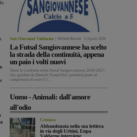
do
n
San Giovanni Valdarno
Michele Bossini
-
6 Agosto 2026
La Futsal Sangiovannese ha scelto
la strada della continuità, appena
un paio i volti nuovi
to
Tante le conferme nella Futsal Sangiovannese 2026-2027,
che, guidata da Daniele Scarpellini, prenderà parte al
campionato di serie C1...
 e
Uomo - Animali: dall'amore
all'odio
o
Cronaca
la
Abbandonata nella sua lettiera
in via degli Urbini, Enpa
Valdarno interviene