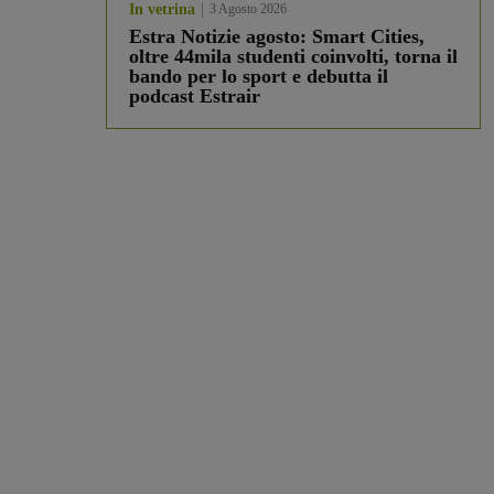
In vetrina
3 Agosto 2026
Estra Notizie agosto: Smart Cities,
oltre 44mila studenti coinvolti, torna il
bando per lo sport e debutta il
podcast Estrair