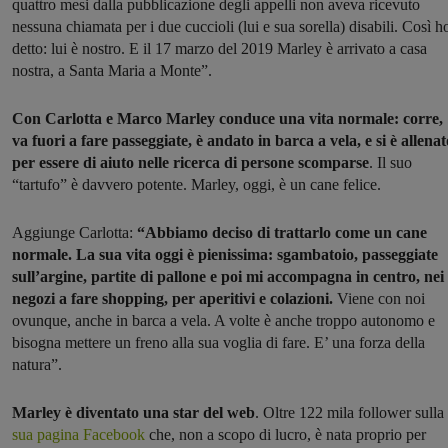
quattro mesi dalla pubblicazione degli appelli non aveva ricevuto
nessuna chiamata per i due cuccioli (lui e sua sorella) disabili. Così h
detto: lui è nostro. E il 17 marzo del 2019 Marley è arrivato a casa
nostra, a Santa Maria a Monte”.
Con Carlotta e Marco Marley conduce una vita normale: corre,
va fuori a fare passeggiate, è andato in barca a vela, e si è allenat
per essere di aiuto nelle ricerca di persone scomparse
. Il suo
“tartufo” è davvero potente. Marley, oggi, è un cane felice.
Aggiunge Carlotta:
“Abbiamo deciso di trattarlo come un cane
normale. La sua vita oggi è pienissima: sgambatoio, passeggiate
sull’argine, partite di pallone e poi mi accompagna in centro, nei
negozi a fare shopping, per aperitivi e colazioni.
Viene con noi
ovunque, anche in barca a vela. A volte è anche troppo autonomo e
bisogna mettere un freno alla sua voglia di fare. E’ una forza della
natura”.
Marley è diventato una star del web
. Oltre 122 mila follower sulla
sua pagina Facebook
che, non a scopo di lucro, è nata proprio per