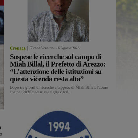
Cronaca
Glenda Venturini
-
6 Agosto 2026
Sospese le ricerche sul campo di
Miah Billal, il Prefetto di Arezzo:
“L’attenzione delle istituzioni su
questa vicenda resta alta”
Dopo tre giorni di ricerche a tappeto di Miah Billal, l'uomo
che nel 2020 uccise sua figlia e ferì...
a
o