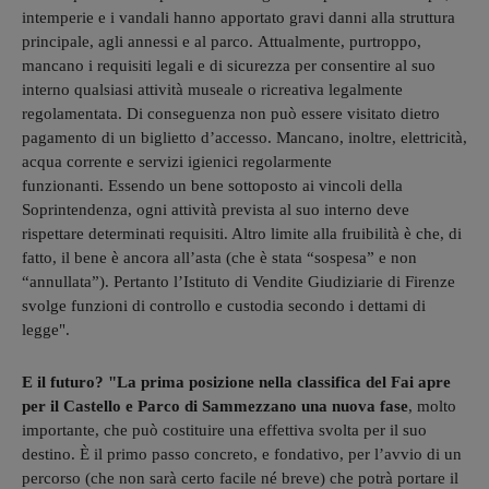
intemperie e i vandali hanno apportato gravi danni alla struttura
principale, agli annessi e al parco. Attualmente, purtroppo,
mancano i requisiti legali e di sicurezza per consentire al suo
interno qualsiasi attività museale o ricreativa legalmente
regolamentata. Di conseguenza non può essere visitato dietro
pagamento di un biglietto d’accesso. Mancano, inoltre, elettricità,
acqua corrente e servizi igienici regolarmente
funzionanti. Essendo un bene sottoposto ai vincoli della
Soprintendenza, ogni attività prevista al suo interno deve
rispettare determinati requisiti. Altro limite alla fruibilità è che, di
fatto, il bene è ancora all’asta (che è stata “sospesa” e non
“annullata”). Pertanto l’Istituto di Vendite Giudiziarie di Firenze
svolge funzioni di controllo e custodia secondo i dettami di
legge".
E il futuro? "La prima posizione nella classifica del Fai apre
per il Castello e Parco di Sammezzano una nuova fase
, molto
importante, che può costituire una effettiva svolta per il suo
destino. È il primo passo concreto, e fondativo, per l’avvio di un
percorso (che non sarà certo facile né breve) che potrà portare il