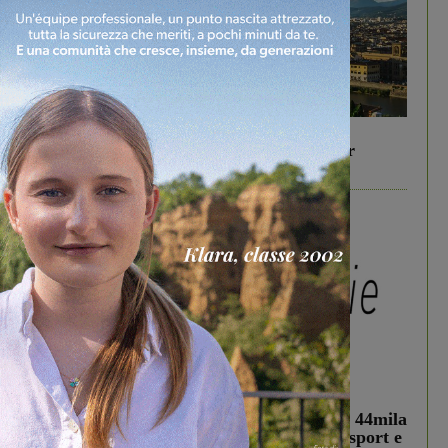
In vetrina
6 Agosto 2026
Gita di famiglia a Firenze: 5 idee per far
divertire i tuoi figli
In vetrina
3 Agosto 2026
Estra Notizie agosto: Smart Cities, oltre 44mila
studenti coinvolti, torna il bando per lo sport e