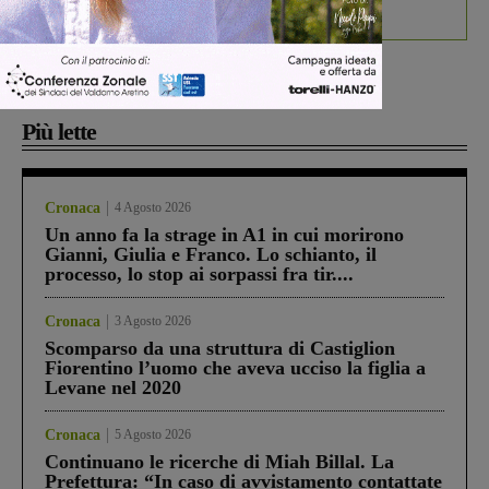
debutta il podcast Estrair
Più lette
Cronaca
4 Agosto 2026
Un anno fa la strage in A1 in cui morirono
Gianni, Giulia e Franco. Lo schianto, il
processo, lo stop ai sorpassi fra tir....
Cronaca
3 Agosto 2026
Scomparso da una struttura di Castiglion
Fiorentino l’uomo che aveva ucciso la figlia a
Levane nel 2020
Cronaca
5 Agosto 2026
Continuano le ricerche di Miah Billal. La
Prefettura: “In caso di avvistamento contattate