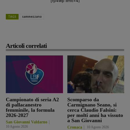
[rp4wp limit=4]
TAGS
sammezzano
Articoli correlati
Campionato di seria A2
Scomparso da
di pallacanestro
Carmignano Seano, si
femminile, la formula
cerca Claudio Falsini:
2026-2027
per molti anni ha vissuto
a San Giovanni
San Giovanni Valdarno
10 Agosto 2026
Cronaca
10 Agosto 2026