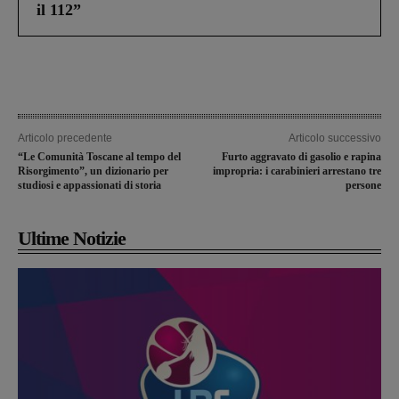
il 112”
Articolo precedente
Articolo successivo
“Le Comunità Toscane al tempo del
Furto aggravato di gasolio e rapina
Risorgimento”, un dizionario per
impropria: i carabinieri arrestano tre
studiosi e appassionati di storia
persone
Ultime Notizie