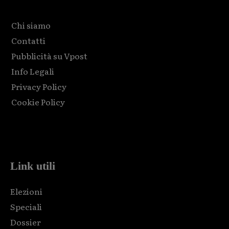
Chi siamo
Contatti
Pubblicità su Vpost
Info Legali
Privacy Policy
Cookie Policy
Html code here! Replace this with any non empty raw html
code and that's it.
Link utili
Elezioni
Speciali
Dossier