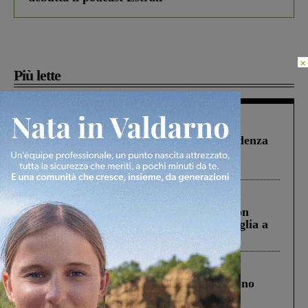
×
Più lette
Figline Incisa Valdarno
1 Agosto 2026
Piscina di Figline finanziata oltre la scadenza
Pnrr, il gruppo di Fratelli d’Italia: “Un
ringraziamento al Governo”
Cronaca
3 Agosto 2026
Scomparso da una struttura di Castiglion
Fiorentino l’uomo che aveva ucciso la figlia a
Levane nel 2020
Cronaca
4 Agosto 2026
Un anno fa la strage in A1 in cui morirono
Gianni, Giulia e Franco. Lo schianto, il
processo, lo stop ai sorpassi fra tir....