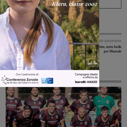
Articolo precedente
Articolo successivo
Danni del vento, il Cai percorre i
La Fides si spegne subito, tutto facile
sentieri per la stima delle
per Montale
conseguenze: ed è un bollettino di
guerra
Ultime Notizie