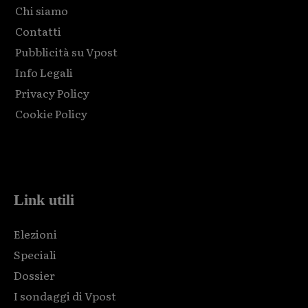
Chi siamo
Contatti
Pubblicità su Vpost
Info Legali
Privacy Policy
Cookie Policy
Html code here! Replace this with any non empty raw html
code and that's it.
Link utili
Elezioni
Speciali
Dossier
I sondaggi di Vpost