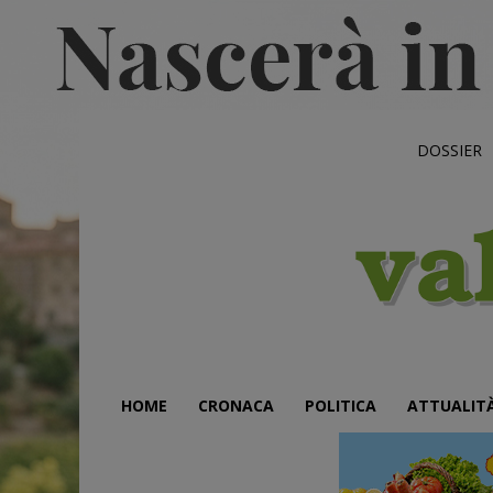
DOSSIER
HOME
CRONACA
POLITICA
ATTUALIT