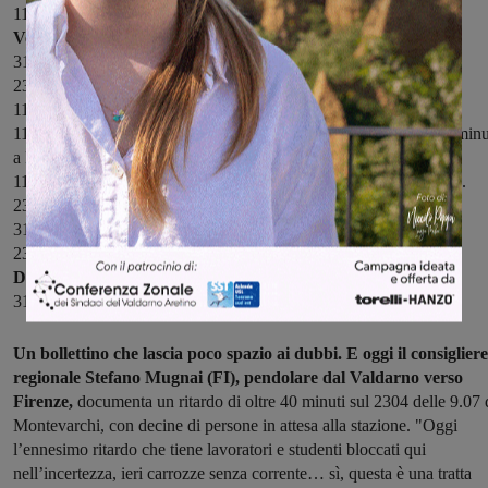
11799 30 minuti di ritardo (interferenza con frecciarossa?)
Venerdì 6 febbraio:
3152 inchino imbocco direttissima (partenza da Figline in orario)
2313 20 minuti di ritardo in partenza
11803 ritardo 40 minuti
11805 deviato sulla lenta dando precedenza agli AV (sosta di 20 minu
a Pontassieve)
11673 ritardo imprecisato per precedenze agli AV sulla linea lenta.
2317 come sopra
3165 come sopra
2317 come sopra
Domenica 8 febbraio:
3169 deviato sulla lenta.
Un bollettino che lascia poco spazio ai dubbi. E oggi il consigliere
regionale Stefano Mugnai (FI), pendolare dal Valdarno verso
Firenze,
documenta un ritardo di oltre 40 minuti sul 2304 delle 9.07 
Montevarchi, con decine di persone in attesa alla stazione. "Oggi
l’ennesimo ritardo che tiene lavoratori e studenti bloccati qui
nell’incertezza, ieri carrozze senza corrente… sì, questa è una tratta