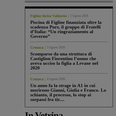
Figline Incisa Valdarno
1 Agosto 2026
Piscina di Figline finanziata oltre la
scadenza Pnrr, il gruppo di Fratelli
d’Italia: “Un ringraziamento al
Governo”
Cronaca
3 Agosto 2026
Scomparso da una struttura di
Castiglion Fiorentino l’uomo che
aveva ucciso la figlia a Levane nel
2020
Cronaca
4 Agosto 2026
Un anno fa la strage in A1 in cui
morirono Gianni, Giulia e Franco. Lo
schianto, il processo, lo stop ai
sorpassi fra tir....
In Vetrina