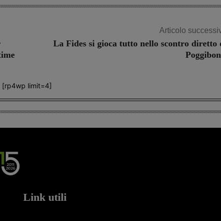
Articolo successi
r
La Fides si gioca tutto nello scontro diretto 
time
Poggibon
[rp4wp limit=4]
Link utili