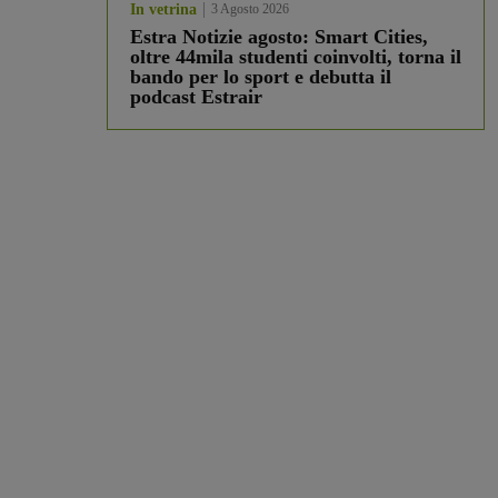
In vetrina
3 Agosto 2026
Estra Notizie agosto: Smart Cities,
oltre 44mila studenti coinvolti, torna il
bando per lo sport e debutta il
podcast Estrair