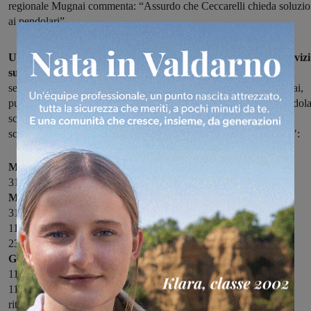
regionale Mugnai commenta: “Assurdo che Ceccarelli chieda soluzio
ai pendolari”
Un calendario fitto di appunti: sono le segnalazioni per disservizi
sui treni raccolte dal Comitato Pendolari del Valdarno.
Una
settimana che diventa l'esempio lampante di un'odissea che è ormai,
purtroppo, routine quotidiana. In ordine cronologico, uno dei pendola
scrive: "Questo è il riassunto di quanto ci siamo sorbiti settimana
scorsa, in base alle segnalazione pervenute sulla pagina facebook":
Martedì 3 febbraio:
3152 1h di ritardo per guasto treno
Mercoledì 4 febbraio:
3152 inchino imbocco direttissima (partenza da Figline in orario)
11669 cancellato da Firenze ad Arezzo per guasto treno
23522 cancellato totalmente
Giovedì 5 febbraio:
11803 cancellato per guasto
11805 deviato sulla lenta per sostituire l'11803 40 minuti circa di
ritardo