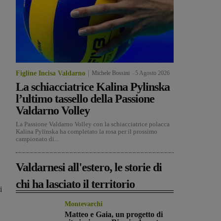
Figline Incisa Valdarno
Michele Bossini
-
5 Agosto 2026
La schiacciatrice Kalina Pylinska
l’ultimo tassello della Passione
Valdarno Volley
La Passione Valdarno Volley con la schiacciatrice polacca
Kalina Pylinska ha completato la rosa per il prossimo
campionato di...
Valdarnesi all'estero, le storie di
chi ha lasciato il territorio
i
Montevarchi
Matteo e Gaia, un progetto di