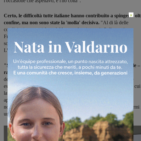
l'occasione che aspettavo, e l'ho colta".
×
Certo, le difficoltà tutte italiane hanno contribuito a spingerlo olt
confine, ma non sono state la 'molla' decisiva.
"Al di là delle
condizioni economiche e del lavoro che ci sono in Italia – spiega
Francesco Onorati – io ho proprio sentito il bisogno di vedere e
scoprire altro, soprattutto per quanto riguarda la mia professione".
L'architettura, è l'ambiente in cui lavora.
"Sono design architect in un piccolo ma rinomato studio locale –
racconta ancora –
il lavoro è tanto, ma proprio la dimensione
dell'ufficio e la vicinanza degli altri colleghi mi permettono di fare
esperienza di molti aspetti del mondo dell'architettura. L'ufficio in cui
lavoro è ormai come una famiglia, una realtà che quindi non mi è
apparsa così del tutto differente dalle esperienze che ho avuto nel
nostro Paese. Questo aspetto sicuramente mi ha aiutato ad integrarmi 
un ambiente, quello di Dubai, che invece è tutta un'altra storia".