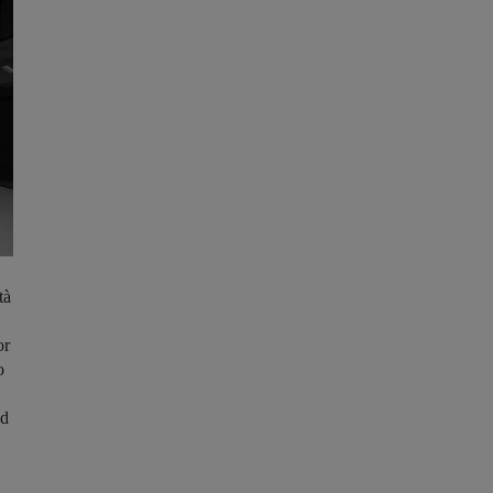
tà
or
o
ad