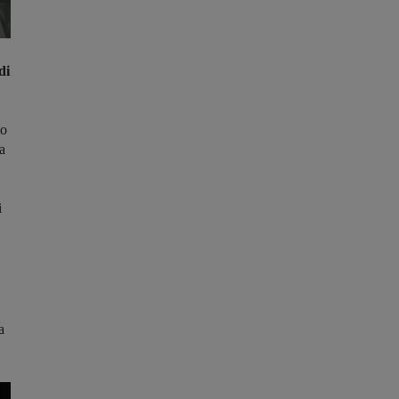
di
no
a
i
a