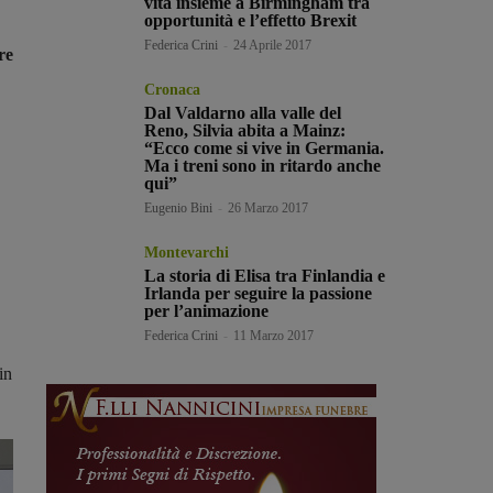
vita insieme a Birmingham tra
opportunità e l’effetto Brexit
Federica Crini
-
24 Aprile 2017
re
Cronaca
Dal Valdarno alla valle del
Reno, Silvia abita a Mainz:
“Ecco come si vive in Germania.
Ma i treni sono in ritardo anche
qui”
Eugenio Bini
-
26 Marzo 2017
Montevarchi
La storia di Elisa tra Finlandia e
Irlanda per seguire la passione
per l’animazione
Federica Crini
-
11 Marzo 2017
in