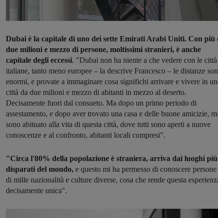
Dubai è la capitale di uno dei sette Emirati Arabi Uniti. Con più 
due milioni e mezzo di persone, moltissimi stranieri, è anche
capitale degli eccessi
. "Dubai non ha niente a che vedere con le città
italiane, tanto meno europee – la descrive Francesco – le distanze so
enormi, e provate a immaginare cosa significhi arrivare e vivere in un
città da due milioni e mezzo di abitanti in mezzo al deserto.
Decisamente fuori dal consueto. Ma dopo un primo periodo di
assestamento, e dopo aver trovato una casa e delle buone amicizie, m
sono abituato alla vita di questa città, dove tutti sono aperti a nuove
conoscenze e al confronto, abitanti locali compresi".
"Circa l'80% della popolazione è straniera, arriva dai luoghi più
disparati del mondo,
e questo mi ha permesso di conoscere persone
di mille nazionalità e culture diverse, cosa che rende questa esperienz
decisamente unica".