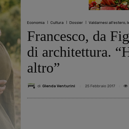
Economia
Cultura
Dossier
Valdarnesi all'estero, le
Francesco, da Fig
di architettura. “
altro”
di
Glenda Venturini
25 Febbraio 2017