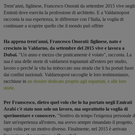
Trent’anni, figlinese, Francesco Onorati da settembre 2015 vive negli
Emirati dove esercita la professione di architetto. E a Valdarnopost
racconta la sua esperienza, le differenze con l’Italia, la voglia di
continuare a scoprire quello che il mondo può offrire
Ha appena trent'anni, Francesco Onorati: figlinese, nato e
cresciuto in Valdarno, da settembre del 2015 vive e lavora a
Dubai.
"Un anno e mezzo che praticamente è volato", racconta. La
sua è una delle storie di valdarnesi trapiantati all'estero per studio,
lavoro o perché la vita ha imboccato una strada che li ha portati fuori
dai confini nazionali. Valdarnopost raccoglie le loro testimonianze,
racchiuse in
un dossier dedicato proprio agli espatriati, e alle loro
storie.
Per Franscesco, dietro quel volo che lo ha portato negli Emirati
Arabi c'è stato non solo un lavoro, ma soprattutto la voglia di
sperimentare e conoscere.
"Sentivo da tempo l'esigenza personale d
fare un'esperienza all'estero, ma avevo sempre rimandato il progetto,
ogni volta per un motivo diverso. Finalmente, nel 2015 è arrivata