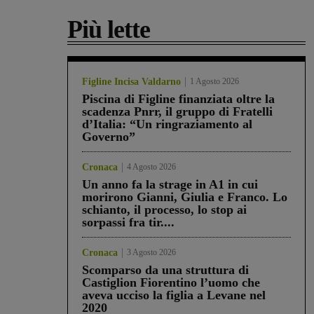
Più lette
Figline Incisa Valdarno
1 Agosto 2026
Piscina di Figline finanziata oltre la
scadenza Pnrr, il gruppo di Fratelli
d’Italia: “Un ringraziamento al
Governo”
Cronaca
4 Agosto 2026
Un anno fa la strage in A1 in cui
morirono Gianni, Giulia e Franco. Lo
schianto, il processo, lo stop ai
sorpassi fra tir....
Cronaca
3 Agosto 2026
Scomparso da una struttura di
Castiglion Fiorentino l’uomo che
aveva ucciso la figlia a Levane nel
2020