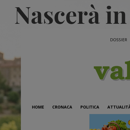
DOSSIER
HOME
CRONACA
POLITICA
ATTUALIT