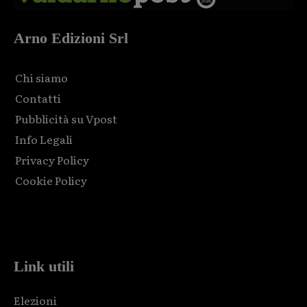
Arno Edizioni Srl
Chi siamo
Contatti
Pubblicità su Vpost
Info Legali
Privacy Policy
Cookie Policy
Html code here! Replace this with any non empty raw html
code and that's it.
Link utili
Elezioni