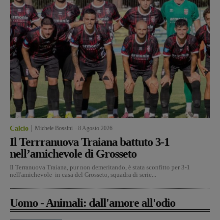
Calcio
Michele Bossini
-
8 Agosto 2026
Il Terrranuova Traiana battuto 3-1
nell’amichevole di Grosseto
Il Terranuova Traiana, pur non demeritando, è stata sconfitto per 3-1
nell'amichevole in casa del Grosseto, squadra di serie...
Uomo - Animali: dall'amore all'odio