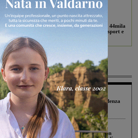
In vetrina
3 Agosto 2026
Estra Notizie agosto: Smart Cities, oltre 44mila
studenti coinvolti, torna il bando per lo sport e
debutta il podcast Estrair
Più lette
Figline Incisa Valdarno
1 Agosto 2026
Piscina di Figline finanziata oltre la scadenza
Pnrr, il gruppo di Fratelli d’Italia: “Un
ringraziamento al Governo”
Cronaca
3 Agosto 2026
Scomparso da una struttura di Castiglion