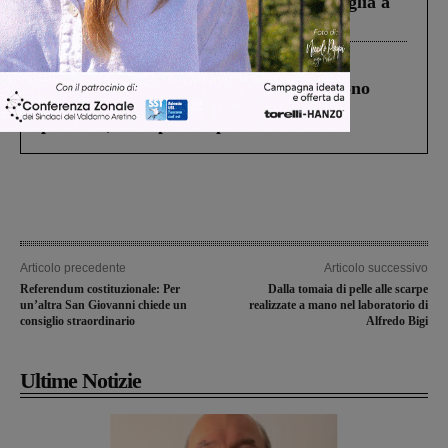
Fiorentino l’uomo che aveva ucciso la figlia a
Levane nel 2020
Cronaca
4 Agosto 2026
Un anno fa la strage in A1 in cui morirono
Gianni, Giulia e Franco. Lo schianto, il
processo, lo stop ai sorpassi fra tir....
Articolo precedente
Articolo successivo
Referendum costituzionale: Per
Dalla tomaia di pelle alle scarpe
un’altra San Giovanni chiede un
realizzate a mano nel laboratorio di
consiglio straordinario
Alfredo Bigi
Ultime Notizie