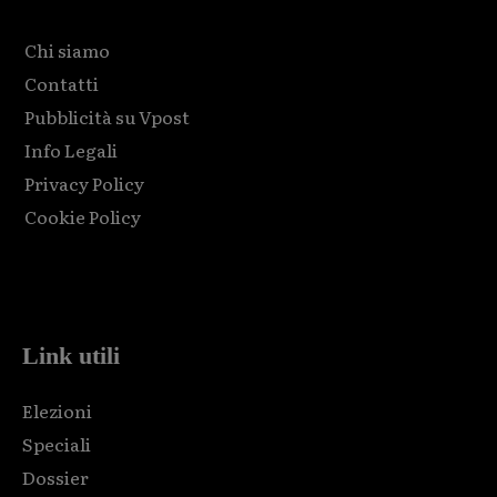
Chi siamo
Contatti
Pubblicità su Vpost
Info Legali
Privacy Policy
Cookie Policy
Html code here! Replace this with any non empty raw html
code and that's it.
Link utili
Elezioni
Speciali
Dossier