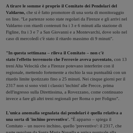
A tirare le somme è proprio il Comitato dei Pendolari del
Valdarno,
che si è fatto promotore di una sorta di monitoraggio
on line. "Le partenze sono state regolari da Firenze e gli arrivi nel
Valdarno con ritardi contenuti fra i 3 e 6 minuti alla stazione di
Figline, fra i 3 e 7 a San Giovanni e a Montevarchi, dove solo nel
caso di mercoledì c'è stato il ritardo massimo di 9 minuti".
"In questa settimana – rileva il Comitato – non c'è
stato l'effetto terremoto che Ferrovie aveva paventato,
con 13
treni Alta Velocità che a Firenze potevano interferire con il
regionale, mettendo fortemente a rischio la sua puntualità con un
ritardo limite ipotizzato fino a 25 minuti. Nei cinque giorni per il
2317 non si sono visti i classici 'inchini' alle Frecce, prima
dell'ingresso sulla Direttissima, a Rovezzano, come continuano
invece a fare gli altri treni regionali per Roma o per Foligno".
L'unica anomalia segnalata dai pendolari è quella relativa a
una sorta di 'inchino preventivo'.
"È apparso – spiega il
Comitato – un nuovo inchino, quello 'preventivo': il 2317, che
parte regolare da Santa Maria Novella e arriva puntuale alla