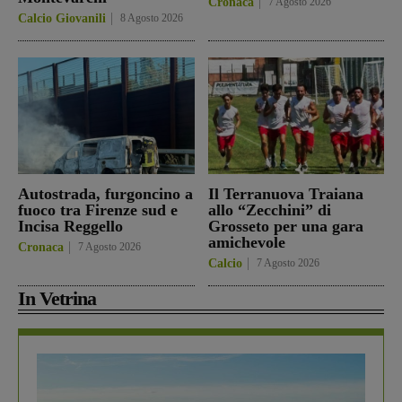
Cronaca
7 Agosto 2026
Calcio Giovanili
8 Agosto 2026
Autostrada, furgoncino a
Il Terranuova Traiana
fuoco tra Firenze sud e
allo “Zecchini” di
Incisa Reggello
Grosseto per una gara
amichevole
Cronaca
7 Agosto 2026
Calcio
7 Agosto 2026
In Vetrina