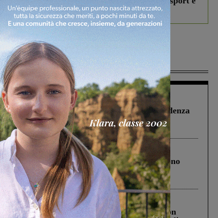
studenti coinvolti, torna il bando per lo sport e
debutta il podcast Estrair
Più lette
Figline Incisa Valdarno
1 Agosto 2026
Piscina di Figline finanziata oltre la scadenza
Pnrr, il gruppo di Fratelli d’Italia: “Un
ringraziamento al Governo”
Cronaca
4 Agosto 2026
Un anno fa la strage in A1 in cui morirono
Gianni, Giulia e Franco. Lo schianto, il
processo, lo stop ai sorpassi fra tir....
Cronaca
3 Agosto 2026
Scomparso da una struttura di Castiglion