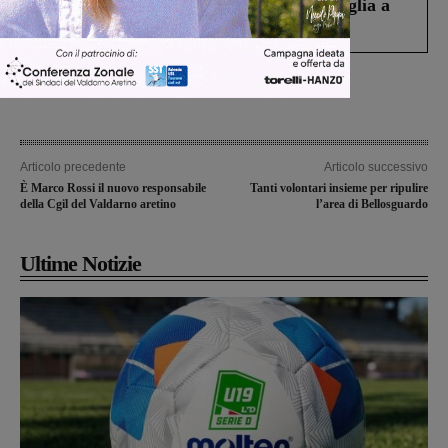
Fiorentino l’uomo che aveva ucciso la figlia a
Levane nel 2020
Articolo precedente
Articolo successivo
È Marco Rossi il nuovo responsabile
Tanti volontari insieme per ripulire
della Cgil del Valdarno aretino
l’area di Bellosguardo
Ultime Notizie