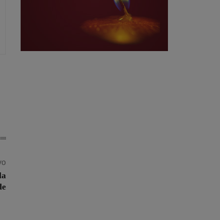
vo
la
de