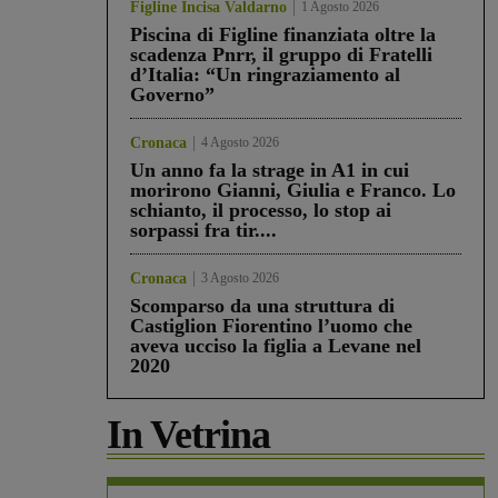
Figline Incisa Valdarno
1 Agosto 2026
Piscina di Figline finanziata oltre la
scadenza Pnrr, il gruppo di Fratelli
d’Italia: “Un ringraziamento al
Governo”
Cronaca
4 Agosto 2026
Un anno fa la strage in A1 in cui
morirono Gianni, Giulia e Franco. Lo
schianto, il processo, lo stop ai
sorpassi fra tir....
Cronaca
3 Agosto 2026
Scomparso da una struttura di
Castiglion Fiorentino l’uomo che
aveva ucciso la figlia a Levane nel
2020
In Vetrina