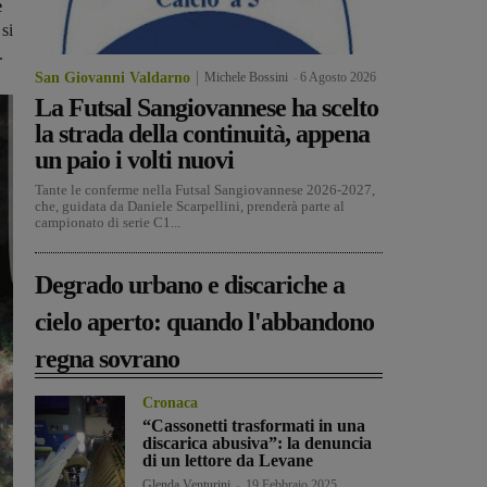
e
 si
.
San Giovanni Valdarno
Michele Bossini
-
6 Agosto 2026
La Futsal Sangiovannese ha scelto
la strada della continuità, appena
un paio i volti nuovi
Tante le conferme nella Futsal Sangiovannese 2026-2027,
che, guidata da Daniele Scarpellini, prenderà parte al
campionato di serie C1...
Degrado urbano e discariche a
cielo aperto: quando l'abbandono
regna sovrano
Cronaca
“Cassonetti trasformati in una
discarica abusiva”: la denuncia
di un lettore da Levane
Glenda Venturini
-
19 Febbraio 2025