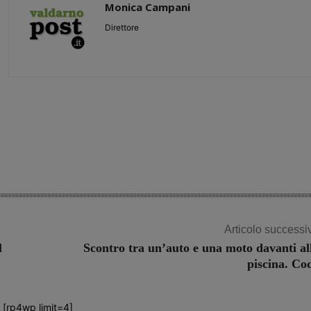
Monica Campani
Direttore
Share
Articolo successi
l
Scontro tra un’auto e una moto davanti al
piscina. Co
[rp4wp limit=4]