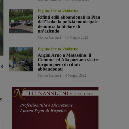
Figline Incisa Valdarno
Rifiuti edili abbandonati in Pian
dell’Isola: la polizia municipale
denuncia la titolare di
un’azienda
Monica Campani
-
18 Maggio 2022
Figline Incisa Valdarno
Argini Arno a Matassino: il
Comune ed Alia portano via tre
furgoni pieni di rifiuti
 è
abbandonati
Monica Campani
-
4 Maggio 2022
he