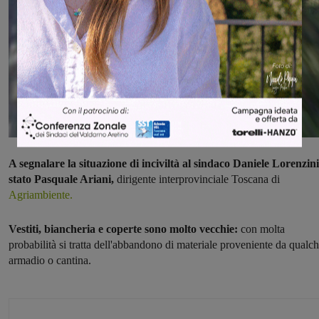
A segnalare la situazione di inciviltà al sindaco Daniele Lorenzini
stato Pasquale Ariani,
dirigente interprovinciale Toscana di
Agriambiente.
Vestiti, biancheria e coperte sono molto vecchie:
con molta
probabilità si tratta dell'abbandono di materiale proveniente da qualc
armadio o cantina.