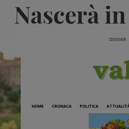
DOSSIER
HOME
CRONACA
POLITICA
ATTUALIT