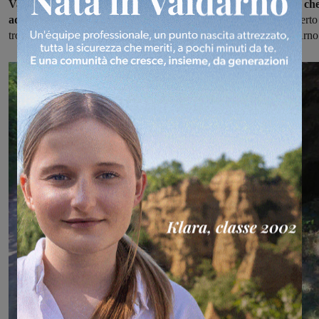
Valige e scatole piene di vestiti, biancheria, coperte e piumoni ch
adesso si sono sparpagliati dappertutto.
La discarica a cielo aperto
trova nell'area degli Orti sociali lungo la ferrovia a Rignano sull'Arno