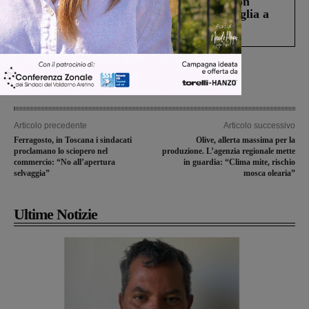
Scomparso da una struttura di Castiglion
Fiorentino l’uomo che aveva ucciso la figlia a
Levane nel 2020
Articolo precedente
Articolo successivo
Ferragosto, in Toscana i sindacati
Olive, allerta massima per la
proclamano lo sciopero nel
produzione. L’agenzia regionale mette
commercio: “No all’apertura
in guardia: “Clima mite, rischio
selvaggia”
mosca olearia”
Ultime Notizie