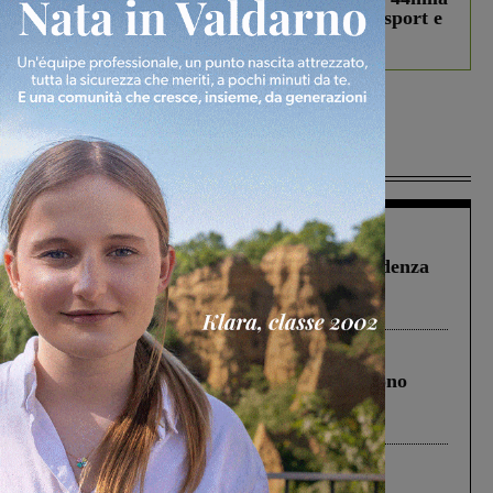
studenti coinvolti, torna il bando per lo sport e
debutta il podcast Estrair
Più lette
Figline Incisa Valdarno
1 Agosto 2026
Piscina di Figline finanziata oltre la scadenza
Pnrr, il gruppo di Fratelli d’Italia: “Un
ringraziamento al Governo”
Cronaca
4 Agosto 2026
Un anno fa la strage in A1 in cui morirono
Gianni, Giulia e Franco. Lo schianto, il
processo, lo stop ai sorpassi fra tir....
Cronaca
3 Agosto 2026