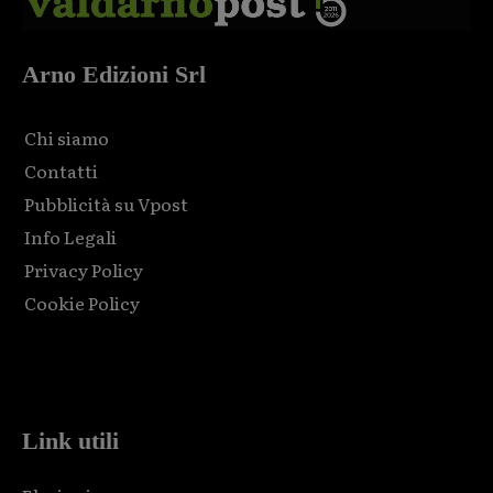
Arno Edizioni Srl
Chi siamo
Contatti
Pubblicità su Vpost
Info Legali
Privacy Policy
Cookie Policy
Html code here! Replace this with any non empty raw html
code and that's it.
Link utili