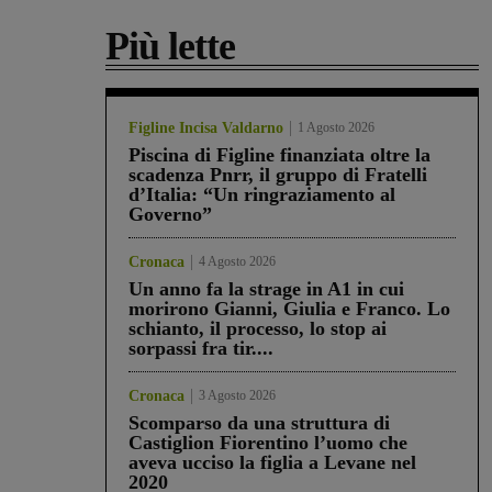
Più lette
Figline Incisa Valdarno
1 Agosto 2026
Piscina di Figline finanziata oltre la
scadenza Pnrr, il gruppo di Fratelli
d’Italia: “Un ringraziamento al
Governo”
Cronaca
4 Agosto 2026
Un anno fa la strage in A1 in cui
morirono Gianni, Giulia e Franco. Lo
schianto, il processo, lo stop ai
sorpassi fra tir....
Cronaca
3 Agosto 2026
Scomparso da una struttura di
Castiglion Fiorentino l’uomo che
aveva ucciso la figlia a Levane nel
2020