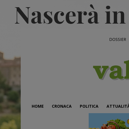
DOSSIER
HOME
CRONACA
POLITICA
ATTUALIT