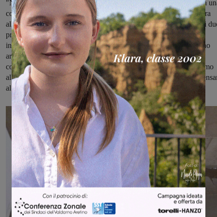
"Nell'incontro del 18 ottobre della Conferenza dei sindaci c'è stata un
condivisione di fondo, visto che l'integrazione tra i due ospedali era
all'ordine del giorno. Il punto di partenza è proprio la sinergia fra i du
presidi, per poi tracciare un percorso che prevede una maggiore
integrazione e servizi migliori e più equi per i cittadini del Valdarno
aretino e fiorentino". Il sindaco ha poi aggiunto: "Non siamo stati
coinvolti dalle Asl, ma glielo abbiamo fatto notare. Intanto pensiamo
all'integrazione fra i due presidi ospedalieri, poi potremo anche pensa
al Distretto unico".