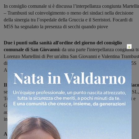
In consiglio comunale si è discussa l’interpellanza congiunta Martelli
– Trambusti sul coinvolgimento o meno dei sindaci nella decisione
della sinergia tra l’ospedale della Gruccia e il Serristori. Focardi di
M5S ha segnalato la presenza di secchi quando piove
Due i punti sulla sanità all'ordine del giorno del consiglio
×
comunale di San Giovanni:
da una parte l'interpellanza congiunta tr
Lorenzo Martellini di Per un'altra San Giovanni e Valentina Trambust
di Salvare il Serristori, dall'altra l'interrogazione del consigliere M5S
Andrea Focardi sulla presenza di perdite d'acqua alla Gruccia.
Il capogruppo di Per un'altra San Giovanni ha chiesto al sindac
se c'è stato coinvolgimento dei sindaci nella decisione delle due ASL,
Toscana centro e Toscana sud est, di integrare servizi tra Serristori e
Gruccia. "Mi sembra che le ASL si stiano muovendo con troppa
autonomia. Comunque il progetto dell'integrazione avrà senso se
inserito nella nascita del Distretto unico sanitario del Valdarno".
A queste parole ha replicato il sindaco, Maurizio Viligiardi: