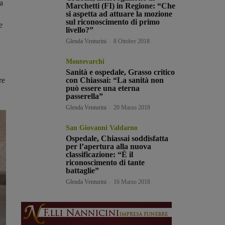
a
Marchetti (FI) in Regione: “Che
si aspetta ad attuare la mozione
sul riconoscimento di primo
e
livello?”
Glenda Venturini
-
8 Ottobre 2018
Montevarchi
Sanità e ospedale, Grasso critico
re
con Chiassai: “La sanità non
può essere una eterna
passerella”
Glenda Venturini
-
20 Marzo 2018
San Giovanni Valdarno
Ospedale, Chiassai soddisfatta
per l’apertura alla nuova
classificazione: “È il
riconoscimento di tante
battaglie”
Glenda Venturini
-
16 Marzo 2018