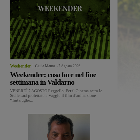
Weekender
Giulia Mauro
-
7 Agosto 2026
Weekender: cosa fare nel fine
settimana in Valdarno
VENERDÌ 7 AGOSTO Reggello- Per il Cinema sotto le
Stelle sarà proiettato a Vaggio il film d’animazione
“Tartarughe...