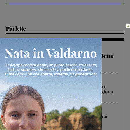
×
Più lette
Figline Incisa Valdarno
1 Agosto 2026
Piscina di Figline finanziata oltre la scadenza
Pnrr, il gruppo di Fratelli d’Italia: “Un
ringraziamento al Governo”
Cronaca
3 Agosto 2026
Scomparso da una struttura di Castiglion
Fiorentino l’uomo che aveva ucciso la figlia a
Levane nel 2020
Cronaca
4 Agosto 2026
Un anno fa la strage in A1 in cui morirono
Gianni, Giulia e Franco. Lo schianto, il
processo, lo stop ai sorpassi fra tir....