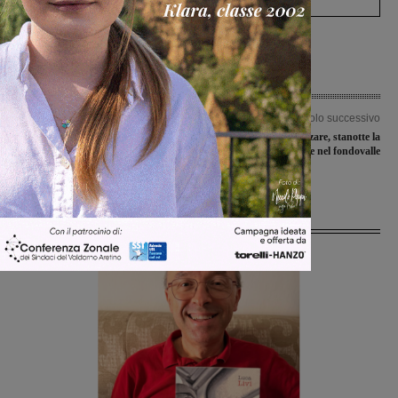
Articolo precedente
Articolo successivo
Publiacqua al lavoro sulla rete idrica
Lotta alle zanzare, stanotte la
di Gaville, tratto di strada chiuso fino
disinfestazione nel fondovalle
ad ottobre
Ultime Notizie