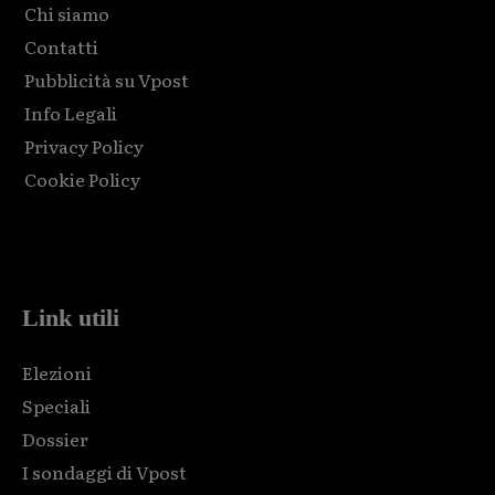
Chi siamo
Contatti
Pubblicità su Vpost
Info Legali
Privacy Policy
Cookie Policy
Html code here! Replace this with any non empty raw html
code and that's it.
Link utili
Elezioni
Speciali
Dossier
I sondaggi di Vpost