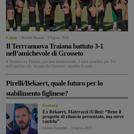
Calcio
Michele Bossini
-
8 Agosto 2026
Il Terrranuova Traiana battuto 3-1
nell’amichevole di Grosseto
Il Terranuova Traiana, pur non demeritando, è stata sconfitto per 3-1
nell'amichevole in casa del Grosseto, squadra di serie...
Pirelli/Bekaert, quale futuro per lo
stabilimento figlinese?
Cronaca
Ex Bekaert, Materazzi (Uilm): “Bene il
progetto di rilancio presentato, ma serve
cautela”
Glenda Venturini
-
5 Agosto 2022