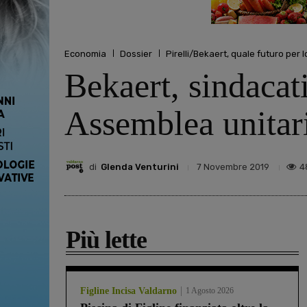
Economia
Dossier
Pirelli/Bekaert, quale futuro per l
Bekaert, sindacat
Assemblea unitari
di
Glenda Venturini
4
7 Novembre 2019
Più lette
Figline Incisa Valdarno
1 Agosto 2026