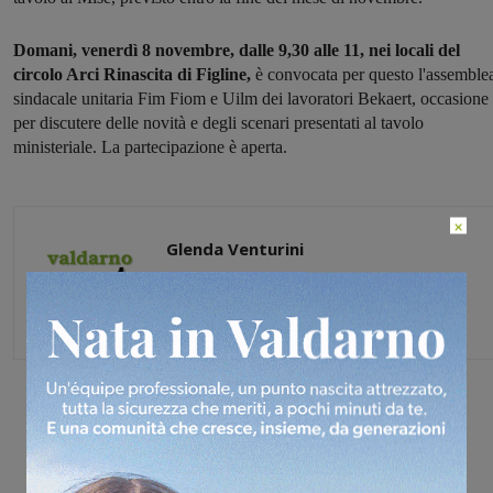
Domani, venerdì 8 novembre, dalle 9,30 alle 11, nei locali del
circolo Arci Rinascita di Figline,
è convocata per questo l'assemble
sindacale unitaria Fim Fiom e Uilm dei lavoratori Bekaert, occasione
per discutere delle novità e degli scenari presentati al tavolo
ministeriale. La partecipazione è aperta.
×
Glenda Venturini
Capo redattore
Share