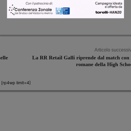
Articolo successi
elle
La RR Retail Galli riprende dal match con 
romane della High Scho
[rp4wp limit=4]