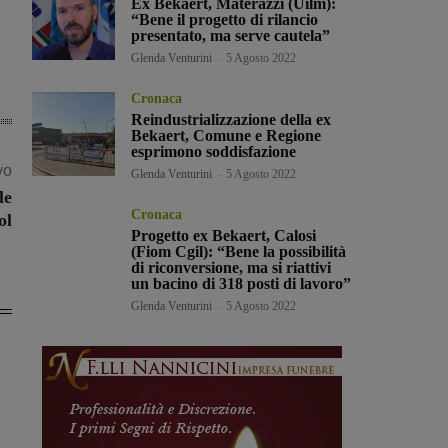
Ex Bekaert, Materazzi (Uilm):
“Bene il progetto di rilancio
presentato, ma serve cautela”
Glenda Venturini
-
5 Agosto 2022
Cronaca
Reindustrializzazione della ex
Bekaert, Comune e Regione
esprimono soddisfazione
vo
Glenda Venturini
-
5 Agosto 2022
le
Cronaca
ol
Progetto ex Bekaert, Calosi
(Fiom Cgil): “Bene la possibilità
di riconversione, ma si riattivi
un bacino di 318 posti di lavoro”
Glenda Venturini
-
5 Agosto 2022