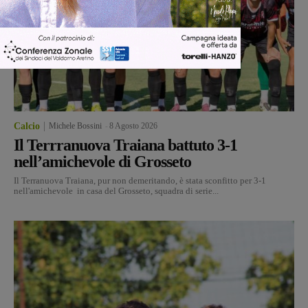
Calcio
Michele Bossini
-
8 Agosto 2026
Il Terrranuova Traiana battuto 3-1
nell’amichevole di Grosseto
Il Terranuova Traiana, pur non demeritando, è stata sconfitto per 3-1
nell'amichevole in casa del Grosseto, squadra di serie...