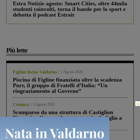
Estra Notizie agosto: Smart Cities, oltre 44mila
studenti coinvolti, torna il bando per lo sport e
debutta il podcast Estrair
Più lette
Figline Incisa Valdarno
1 Agosto 2026
Piscina di Figline finanziata oltre la scadenza
Pnrr, il gruppo di Fratelli d’Italia: “Un
ringraziamento al Governo”
×
Cronaca
3 Agosto 2026
Scomparso da una struttura di Castiglion
Fiorentino l’uomo che aveva ucciso la figlia a
Levane nel 2020
Cronaca
4 Agosto 2026