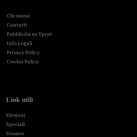
Chi siamo
Contatti
Pubblicità su Vpost
Info Legali
Privacy Policy
Cookie Policy
Html code here! Replace this with any non empty raw html
code and that's it.
Link utili
Elezioni
Speciali
Dossier