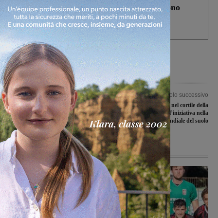
Un anno fa la strage in A1 in cui morirono
Gianni, Giulia e Franco. Lo schianto, il
processo, lo stop ai sorpassi fra tir....
Articolo precedente
Articolo successivo
Penultima di andata nel campionato
Un nuovo orto nel cortile della
di Promozione
primaria Don Milani: l’iniziativa nella
Giornata mondiale del suolo
Ultime Notizie