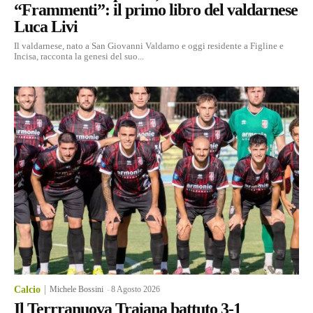
“Frammenti”: il primo libro del valdarnese
Luca Livi
Il valdarnese, nato a San Giovanni Valdarno e oggi residente a Figline e
Incisa, racconta la genesi del suo...
Calcio
Michele Bossini
-
8 Agosto 2026
Il Terrranuova Traiana battuto 3-1