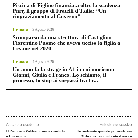
Piscina di Figline finanziata oltre la scadenza
Pnrr, il gruppo di Fratelli d’Italia: “Un
ringraziamento al Governo”
Cronaca
3 Agosto 2026
Scomparso da una struttura di Castiglion
Fiorentino l’uomo che aveva ucciso la figlia a
Levane nel 2020
Cronaca
4 Agosto 2026
Un anno fa la strage in A1 in cui morirono
Gianni, Giulia e Franco. Lo schianto, il
processo, lo stop ai sorpassi fra tir....
Articolo precedente
Articolo successivo
Il Piandiscò Valdarninsieme sconfitto
Un ambiente speciale per moderare
a Calenzano
l’Alzheimer: riqualificato il nucleo