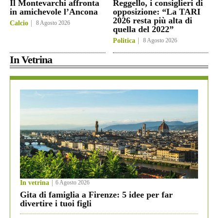
Il Montevarchi affronta
Reggello, i consiglieri di
in amichevole l’Ancona
opposizione: “La TARI
2026 resta più alta di
Calcio
8 Agosto 2026
quella del 2022”
Politica
8 Agosto 2026
In Vetrina
In vetrina
6 Agosto 2026
Gita di famiglia a Firenze: 5 idee per far
divertire i tuoi figli