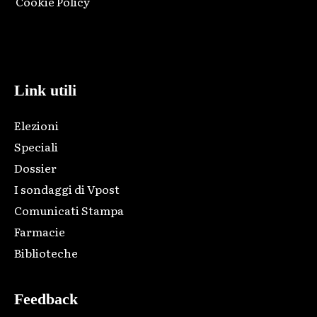
Cookie Policy
Html code here! Replace this with any non empty raw html
code and that's it.
Link utili
Elezioni
Speciali
Dossier
I sondaggi di Vpost
Comunicati Stampa
Farmacie
Biblioteche
Feedback