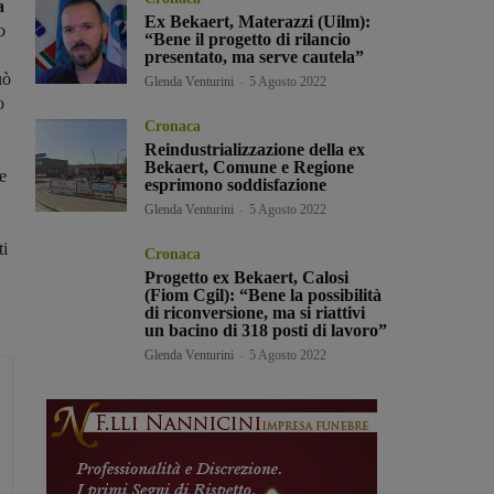
a
Ex Bekaert, Materazzi (Uilm):
o
“Bene il progetto di rilancio
presentato, ma serve cautela”
uò
Glenda Venturini
-
5 Agosto 2022
o
Cronaca
Reindustrializzazione della ex
Bekaert, Comune e Regione
e
esprimono soddisfazione
Glenda Venturini
-
5 Agosto 2022
ti
Cronaca
Progetto ex Bekaert, Calosi
(Fiom Cgil): “Bene la possibilità
di riconversione, ma si riattivi
un bacino di 318 posti di lavoro”
Glenda Venturini
-
5 Agosto 2022