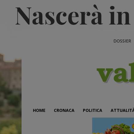
DOSSIER
HOME
CRONACA
POLITICA
ATTUALIT