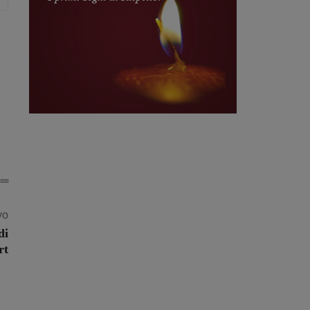
vo
di
rt