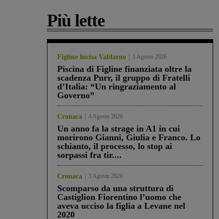
Più lette
Figline Incisa Valdarno
1 Agosto 2026
Piscina di Figline finanziata oltre la
scadenza Pnrr, il gruppo di Fratelli
d’Italia: “Un ringraziamento al
Governo”
Cronaca
4 Agosto 2026
Un anno fa la strage in A1 in cui
morirono Gianni, Giulia e Franco. Lo
schianto, il processo, lo stop ai
sorpassi fra tir....
Cronaca
3 Agosto 2026
Scomparso da una struttura di
Castiglion Fiorentino l’uomo che
aveva ucciso la figlia a Levane nel
2020