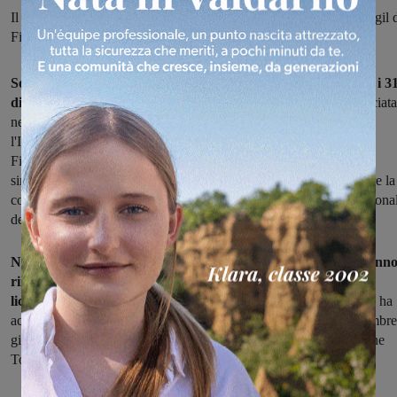
Il commento di Daniele Calosi, Segretario Generale della Fiom Cgil 
Firenze
Sospesa temporaneamente la procedura di licenziamento per i 3
dipendenti della Bekaert di Figline.
La decisione è stata annunciata
nell'incontro tenutosi
presso l'Agenzia Regionale Toscana per
l'Impiego, alla presenza della direzione aziendale della Bekaert di
Figline Valdarno, di Confindustria Firenze, delle organizzazioni
sindacali Fim, Fiom e Uilm e della Rsu aziendale, per formalizzare la
conclusione della fase sindacale e la continuazione in sede istituziona
della procedura di licenziamento.
Nel corso dell'incontro le organizzazioni sindacali e la Rsu hann
rinnovato l'invito a sospendere l'iter della procedura di
licenziamento
aperta lo scorso 22 giugno. La direzione aziendale ha
accettato di sospendere temporaneamente i termini fino al 3 settembre
giorno in cui le parti si troveranno di nuovo al tavolo della Regione
Toscana.