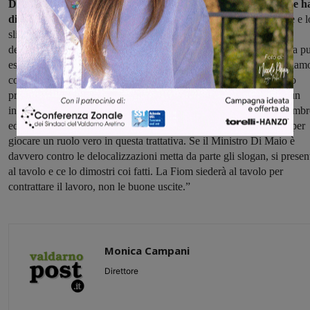
Daniele Calosi, Segretario Generale della Fiom Cgil di Firenze h
dichiarato
: “I licenziamenti sono dunque sospesi fino al 3 ottobre e l
slittamento di un mese, utile ma non sufficiente, è la prova che la
determinazione della Fiom e dei lavoratori paga e che la procedura p
essere modificata o anche ritirata. Il nostro obiettivo, come sosteniam
coerentemente dal 22 giugno, resta la reindustrializzazione del sito
produttivo e la salvaguardia dell'occupazione. La Fiom chiederà un
incontro al Ministero dello Sviluppo Economico prima del 3 settembr
ed esorta sin da ora il Governo ad utilizzare il tempo guadagnato per
giocare un ruolo vero in questa trattativa. Se il Ministro Di Maio è
davvero contro le delocalizzazioni metta da parte gli slogan, si presen
al tavolo e ce lo dimostri coi fatti. La Fiom siederà al tavolo per
contrattare il lavoro, non le buone uscite.”
Monica Campani
Direttore