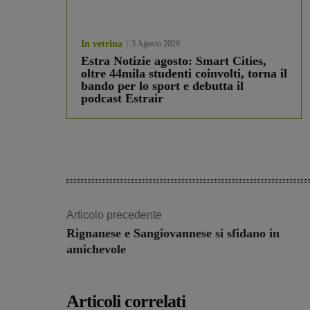
In vetrina
3 Agosto 2026
Estra Notizie agosto: Smart Cities,
oltre 44mila studenti coinvolti, torna il
bando per lo sport e debutta il
podcast Estrair
Articolo precedente
Rignanese e Sangiovannese si sfidano in
amichevole
Articoli correlati