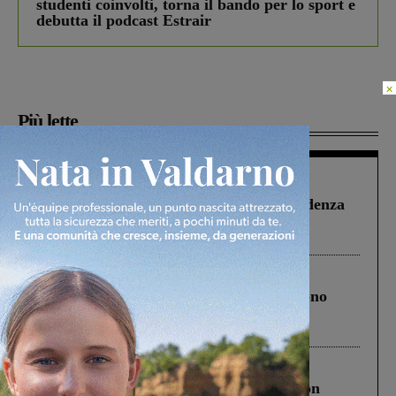
studenti coinvolti, torna il bando per lo sport e
debutta il podcast Estrair
×
Più lette
Figline Incisa Valdarno
1 Agosto 2026
Piscina di Figline finanziata oltre la scadenza
Pnrr, il gruppo di Fratelli d’Italia: “Un
ringraziamento al Governo”
Cronaca
4 Agosto 2026
Un anno fa la strage in A1 in cui morirono
Gianni, Giulia e Franco. Lo schianto, il
processo, lo stop ai sorpassi fra tir....
Cronaca
3 Agosto 2026
Scomparso da una struttura di Castiglion