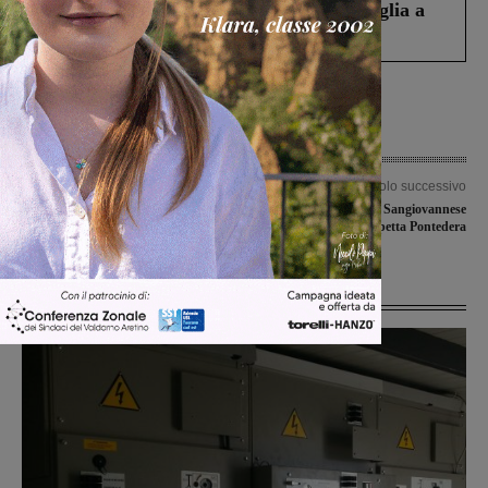
Fiorentino l’uomo che aveva ucciso la figlia a
Levane nel 2020
Articolo precedente
Articolo successivo
Pratomagno: paesaggio da favola ma
Una Futsal Sangiovannese
adesso impraticabile per molti
rinfrancata aspetta Pontedera
Ultime Notizie