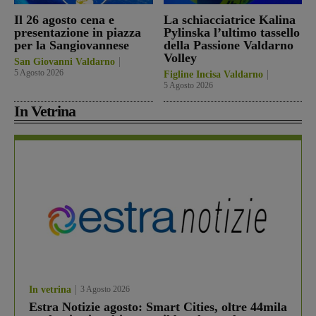
Il 26 agosto cena e
La schiacciatrice Kalina
presentazione in piazza
Pylinska l’ultimo tassello
per la Sangiovannese
della Passione Valdarno
Volley
San Giovanni Valdarno
5 Agosto 2026
Figline Incisa Valdarno
5 Agosto 2026
In Vetrina
In vetrina
3 Agosto 2026
Estra Notizie agosto: Smart Cities, oltre 44mila