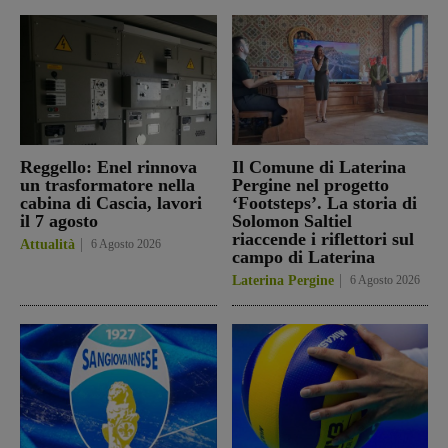
Reggello: Enel rinnova
Il Comune di Laterina
un trasformatore nella
Pergine nel progetto
cabina di Cascia, lavori
‘Footsteps’. La storia di
il 7 agosto
Solomon Saltiel
riaccende i riflettori sul
Attualità
6 Agosto 2026
campo di Laterina
Laterina Pergine
6 Agosto 2026