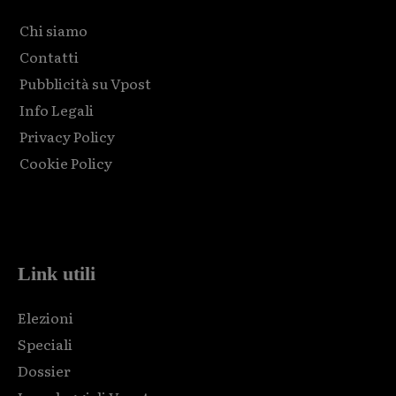
Chi siamo
Contatti
Pubblicità su Vpost
Info Legali
Privacy Policy
Cookie Policy
Html code here! Replace this with any non empty raw html
code and that's it.
Link utili
Elezioni
Speciali
Dossier