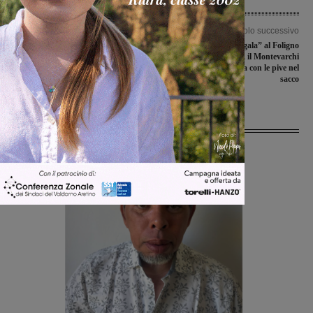
Articolo precedente
Articolo successivo
Libera Università del Valdarno, parte
La Sangiovannese “regala” al Foligno
ufficialmente il nuovo anno
la seconda sconfitta, il Montevarchi
accademico
torna da Cannara con le pive nel
sacco
Ultime Notizie