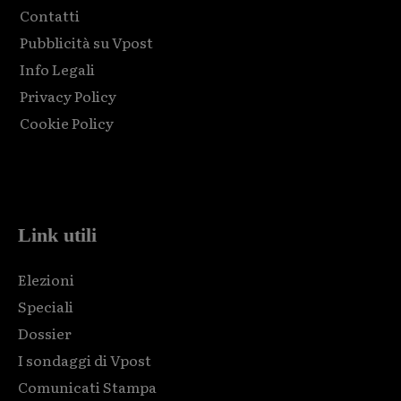
Contatti
Pubblicità su Vpost
Info Legali
Privacy Policy
Cookie Policy
Html code here! Replace this with any non empty raw html
code and that's it.
Link utili
Elezioni
Speciali
Dossier
I sondaggi di Vpost
Comunicati Stampa