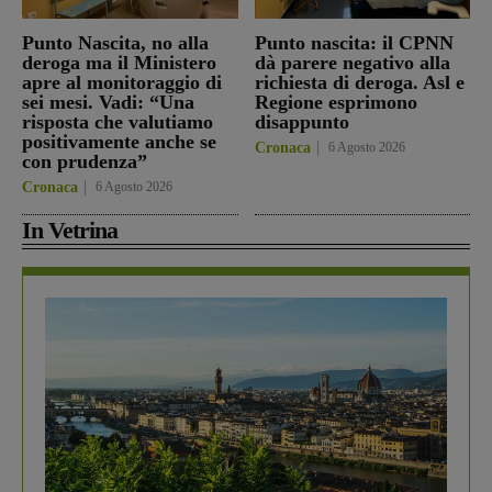
Punto Nascita, no alla
Punto nascita: il CPNN
deroga ma il Ministero
dà parere negativo alla
apre al monitoraggio di
richiesta di deroga. Asl e
sei mesi. Vadi: “Una
Regione esprimono
risposta che valutiamo
disappunto
positivamente anche se
Cronaca
6 Agosto 2026
con prudenza”
Cronaca
6 Agosto 2026
In Vetrina