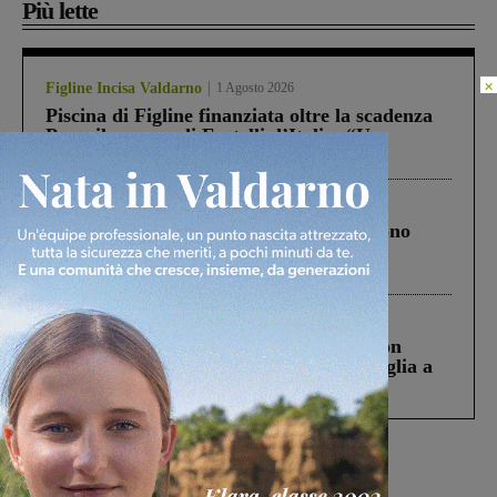
Più lette
×
Figline Incisa Valdarno
1 Agosto 2026
Piscina di Figline finanziata oltre la scadenza
Pnrr, il gruppo di Fratelli d’Italia: “Un
ringraziamento al Governo”
Cronaca
4 Agosto 2026
Un anno fa la strage in A1 in cui morirono
Gianni, Giulia e Franco. Lo schianto, il
processo, lo stop ai sorpassi fra tir....
Cronaca
3 Agosto 2026
Scomparso da una struttura di Castiglion
Fiorentino l’uomo che aveva ucciso la figlia a
Levane nel 2020