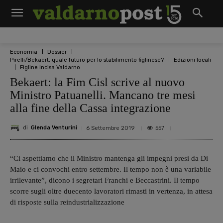
Economia
Dossier
Pirelli/Bekaert, quale futuro per lo stabilimento figlinese?
Edizioni locali
Figline Incisa Valdarno
Bekaert: la Fim Cisl scrive al nuovo
Ministro Patuanelli. Mancano tre mesi
alla fine della Cassa integrazione
di
Glenda Venturini
557
6 Settembre 2019
“Ci aspettiamo che il Ministro mantenga gli impegni presi da Di
Maio e ci convochi entro settembre. Il tempo non è una variabile
irrilevante”, dicono i segretari Franchi e Beccastrini. Il tempo
scorre sugli oltre duecento lavoratori rimasti in vertenza, in attesa
di risposte sulla reindustrializzazione