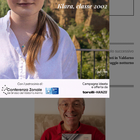
Gianni, Giulia e Franco. Lo schianto, il
processo, lo stop ai sorpassi fra tir....
Articolo precedente
Articolo successivo
Liberarte: amici della biblioteca e dei
Elisoccorso, sei i punti in Valdarno
musei
per l’atterraggio notturno
Ultime Notizie