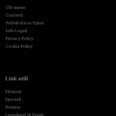
Chi siamo
Contatti
Pubblicità su Vpost
Info Legali
Privacy Policy
Cookie Policy
Html code here! Replace this with any non empty raw html
code and that's it.
Link utili
Elezioni
Speciali
Dossier
I sondaggi di Vpost