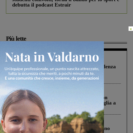
debutta il podcast Estrair
×
Più lette
Figline Incisa Valdarno
1 Agosto 2026
Piscina di Figline finanziata oltre la scadenza
Pnrr, il gruppo di Fratelli d’Italia: “Un
ringraziamento al Governo”
Cronaca
3 Agosto 2026
Scomparso da una struttura di Castiglion
Fiorentino l’uomo che aveva ucciso la figlia a
Levane nel 2020
Cronaca
4 Agosto 2026
Un anno fa la strage in A1 in cui morirono