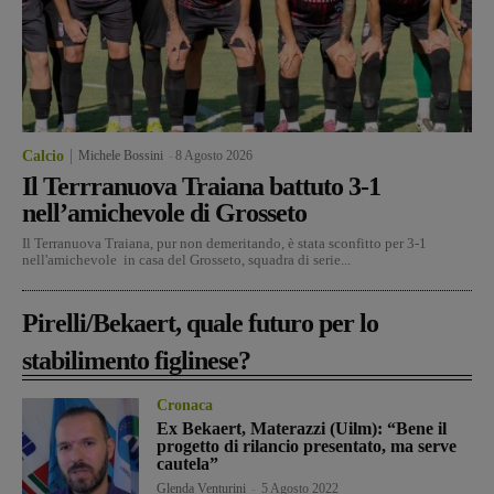
Calcio
Michele Bossini
-
8 Agosto 2026
Il Terrranuova Traiana battuto 3-1
nell’amichevole di Grosseto
Il Terranuova Traiana, pur non demeritando, è stata sconfitto per 3-1
nell'amichevole in casa del Grosseto, squadra di serie...
Pirelli/Bekaert, quale futuro per lo
stabilimento figlinese?
Cronaca
Ex Bekaert, Materazzi (Uilm): “Bene il
progetto di rilancio presentato, ma serve
cautela”
Glenda Venturini
-
5 Agosto 2022