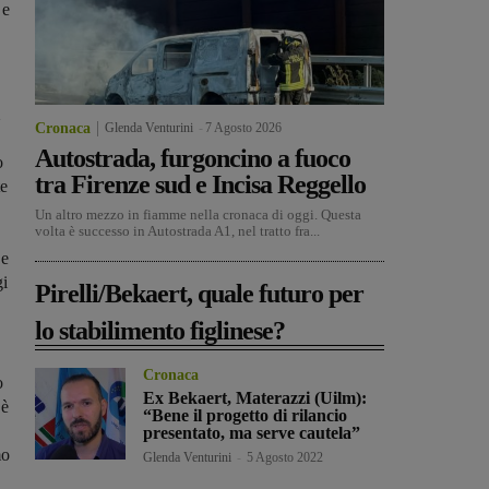
 e
Cronaca
Glenda Venturini
-
7 Agosto 2026
Autostrada, furgoncino a fuoco
o
tra Firenze sud e Incisa Reggello
te
Un altro mezzo in fiamme nella cronaca di oggi. Questa
volta è successo in Autostrada A1, nel tratto fra...
 e
gi
Pirelli/Bekaert, quale futuro per
lo stabilimento figlinese?
Cronaca
o
Ex Bekaert, Materazzi (Uilm):
 è
“Bene il progetto di rilancio
presentato, ma serve cautela”
mo
Glenda Venturini
-
5 Agosto 2022