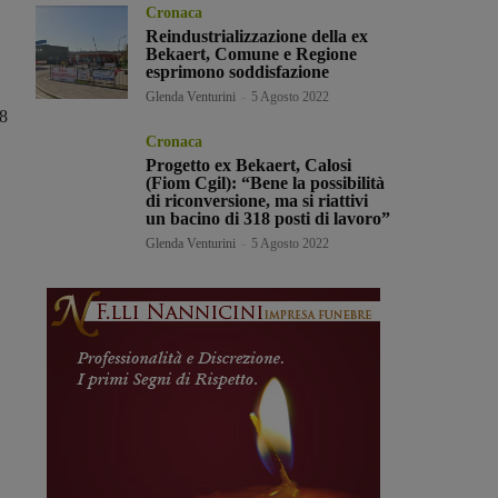
Cronaca
Reindustrializzazione della ex
Bekaert, Comune e Regione
esprimono soddisfazione
Glenda Venturini
-
5 Agosto 2022
08
Cronaca
Progetto ex Bekaert, Calosi
(Fiom Cgil): “Bene la possibilità
di riconversione, ma si riattivi
un bacino di 318 posti di lavoro”
Glenda Venturini
-
5 Agosto 2022