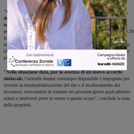
"Gli accordi sottoscritti tra le parti lo scorso 24 febbraio 2021,
dopo quello siglato lo scorso 2 ottobre 2018 presso il Mise e i
successivi sottoscritti nel 2019 e 2020
– ricorda Bekaert – hanno
permesso in questi anni di trovare soluzioni per complessivamente 2
lavoratori. Mentre per i 110 dipendenti di Figline Valdarno (le cui
attività produttive sono cessate a fine 2018) ancora in forze ad oggi
(data ultima di scadenza dalla CIGS), gli accordi di febbraio hanno
previsto la possibilità di un ulteriore contributo economico".
"Nella situazione data, pur in assenza di un nuovo accordo
sindacale,
l’azienda rimane comunque disponibile e impegnata per
favorire la reindustrializzazione del sito e il ricollocamento dei
lavoratori, riservandosi di valutare nei prossimi giorni quali ulteriori
azioni e interventi porre in essere a questo scopo", conclude la nota
della proprietà.