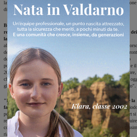
lavoro volto a favorire, se ci saranno, progetti di reindustrializzazione
di ricollocamento per gli ormai ex dipendenti
Bekaert rimarrà a disposizione per eventuali progetti di
reindustrializzazione del sito di Figline, e per la ricollocazione dei
lavoratori:
lo afferma la stessa multinazionale, in una nota
all'indomani del tavolo con il Mise che si è svolto ieri sera. "Nel cors
della riunione – si legge nella nota – non sono emerse novità sul fron
delle proposte di potenziali investitori (pubblici e privati) in merito
possibili scenari di reindustrializzazione del sito emersi tra il 2019 e il
2020. Anche il piano industriale presentato da un’azienda del settore,
che era stato giudicato sostenibile da Invitalia, non ha prodotto ad og
gli sviluppi attesi per la mancanza di un ulteriore investitore privato".
"Il Ministero ha tuttavia manifestato l’intenzione di verificare la
fattibilità di nuovi progetti industriali,
che nel medio-lungo period
potrebbero coinvolgere il sito Bekaert di Figline Valdarno. Bekaert si
resa disponibile, nel rispetto degli accordi già sottoscritti, a proseguire
con le azioni volte a favorire sia la reindustrializzazione che il massi
riassorbimento occupazionale", prosegue la nota dell'azienda.