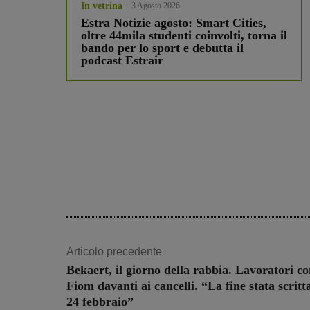
In vetrina
3 Agosto 2026
Estra Notizie agosto: Smart Cities,
oltre 44mila studenti coinvolti, torna il
bando per lo sport e debutta il
podcast Estrair
Articolo precedente
Bekaert, il giorno della rabbia. Lavoratori co
Fiom davanti ai cancelli. “La fine stata scritta
24 febbraio”