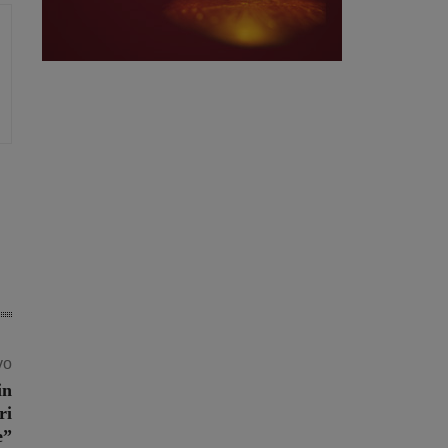
vo
in
ri
e”