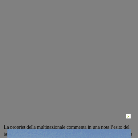
×
La propriet della multinazionale commenta in una nota l’esito del
tavolo di ieri con il Mise, spiegando che resta comunque aperto un