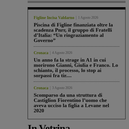
Figline Incisa Valdarno
1 Agosto 2026
Piscina di Figline finanziata oltre la
scadenza Pnrr, il gruppo di Fratelli
d’Italia: “Un ringraziamento al
Governo”
Cronaca
4 Agosto 2026
Un anno fa la strage in A1 in cui
morirono Gianni, Giulia e Franco. Lo
schianto, il processo, lo stop ai
sorpassi fra tir....
Cronaca
3 Agosto 2026
Scomparso da una struttura di
Castiglion Fiorentino l’uomo che
aveva ucciso la figlia a Levane nel
2020
In Vetrina