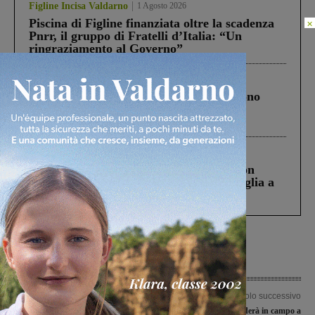
Figline Incisa Valdarno
1 Agosto 2026
Piscina di Figline finanziata oltre la scadenza
×
Pnrr, il gruppo di Fratelli d’Italia: “Un
ringraziamento al Governo”
Cronaca
4 Agosto 2026
Un anno fa la strage in A1 in cui morirono
Gianni, Giulia e Franco. Lo schianto, il
processo, lo stop ai sorpassi fra tir....
Cronaca
3 Agosto 2026
Scomparso da una struttura di Castiglion
Fiorentino l’uomo che aveva ucciso la figlia a
Levane nel 2020
Articolo precedente
Articolo successivo
Gli juniores si sfidano nell’edizione
Il Prato non scenderà in campo a