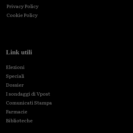
Privacy Policy
Cookie Policy
Html code here! Replace this with any non empty raw html
code and that's it.
Link utili
Elezioni
Speciali
Dossier
I sondaggi di Vpost
Comunicati Stampa
Farmacie
Biblioteche