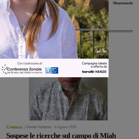
2018 del “Memorial Ceccherini-G.L
Montemurlo
confezioni in pelle-Coppa Guinigi”
Ultime Notizie
Cronaca
Glenda Venturini
-
6 Agosto 2026
Sospese le ricerche sul campo di Miah