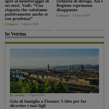
apre al monitoraggio di
richiesta di deroga. Asl e
sei mesi. Vadi: “Una
Regione esprimono
risposta che valutiamo
disappunto
positivamente anche se
Cronaca
6 Agosto 2026
con prudenza”
Cronaca
6 Agosto 2026
In Vetrina
In vetrina
6 Agosto 2026
Gita di famiglia a Firenze: 5 idee per far
divertire i tuoi figli