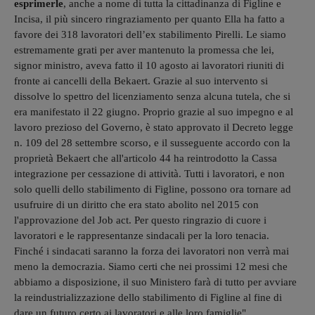
esprimerle
, anche a nome di tutta la cittadinanza di Figline e
Incisa, il più sincero ringraziamento per quanto Ella ha fatto a
favore dei 318 lavoratori dell’ex stabilimento Pirelli. Le siamo
estremamente grati per aver mantenuto la promessa che lei,
signor ministro, aveva fatto il 10 agosto ai lavoratori riuniti di
fronte ai cancelli della Bekaert. Grazie al suo intervento si
dissolve lo spettro del licenziamento senza alcuna tutela, che si
era manifestato il 22 giugno. Proprio grazie al suo impegno e al
lavoro prezioso del Governo, è stato approvato il Decreto legge
n. 109 del 28 settembre scorso, e il susseguente accordo con la
proprietà Bekaert che all'articolo 44 ha reintrodotto la Cassa
integrazione per cessazione di attività. Tutti i lavoratori, e non
solo quelli dello stabilimento di Figline, possono ora tornare ad
usufruire di un diritto che era stato abolito nel 2015 con
l'approvazione del Job act. Per questo ringrazio di cuore i
lavoratori e le rappresentanze sindacali per la loro tenacia.
Finché i sindacati saranno la forza dei lavoratori non verrà mai
meno la democrazia. Siamo certi che nei prossimi 12 mesi che
abbiamo a disposizione, il suo Ministero farà di tutto per avviare
la reindustrializzazione dello stabilimento di Figline al fine di
dare un futuro certo ai lavoratori e alle loro famiglie".