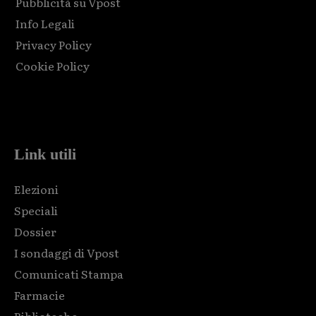
Pubblicità su Vpost
Info Legali
Privacy Policy
Cookie Policy
Html code here! Replace this with any non empty raw html
code and that's it.
Link utili
Elezioni
Speciali
Dossier
I sondaggi di Vpost
Comunicati Stampa
Farmacie
Biblioteche