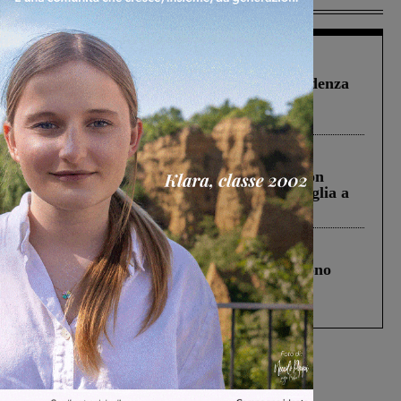
Figline Incisa Valdarno
1 Agosto 2026
Piscina di Figline finanziata oltre la scadenza
Pnrr, il gruppo di Fratelli d’Italia: “Un
ringraziamento al Governo”
Cronaca
3 Agosto 2026
Scomparso da una struttura di Castiglion
Fiorentino l’uomo che aveva ucciso la figlia a
Levane nel 2020
Cronaca
4 Agosto 2026
Un anno fa la strage in A1 in cui morirono
Gianni, Giulia e Franco. Lo schianto, il
processo, lo stop ai sorpassi fra tir....