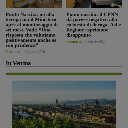
Punto Nascita, no alla
Punto nascita: il CPNN
deroga ma il Ministero
dà parere negativo alla
apre al monitoraggio di
richiesta di deroga. Asl e
sei mesi. Vadi: “Una
Regione esprimono
risposta che valutiamo
disappunto
positivamente anche se
Cronaca
6 Agosto 2026
con prudenza”
Cronaca
6 Agosto 2026
In Vetrina