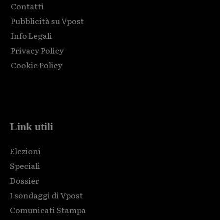
Contatti
Pubblicità su Vpost
Info Legali
Privacy Policy
Cookie Policy
Html code here! Replace this with any non empty raw html
code and that's it.
Link utili
Elezioni
Speciali
Dossier
I sondaggi di Vpost
Comunicati Stampa