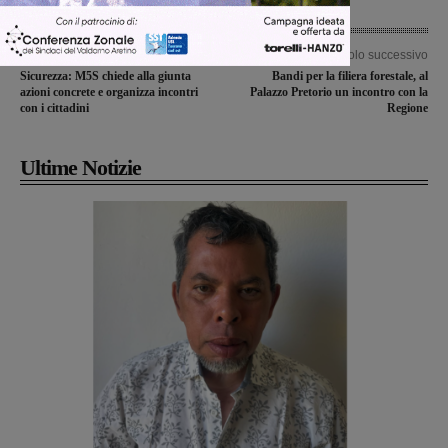
Articolo precedente
Articolo successivo
Sicurezza: M5S chiede alla giunta
Bandi per la filiera forestale, al
azioni concrete e organizza incontri
Palazzo Pretorio un incontro con la
con i cittadini
Regione
Ultime Notizie