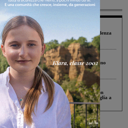
Più lette
Figline Incisa Valdarno
1 Agosto 2026
Piscina di Figline finanziata oltre la scadenza
Pnrr, il gruppo di Fratelli d’Italia: “Un
ringraziamento al Governo”
Cronaca
4 Agosto 2026
Un anno fa la strage in A1 in cui morirono
Gianni, Giulia e Franco. Lo schianto, il
processo, lo stop ai sorpassi fra tir....
Cronaca
3 Agosto 2026
Scomparso da una struttura di Castiglion
Fiorentino l’uomo che aveva ucciso la figlia a
Levane nel 2020