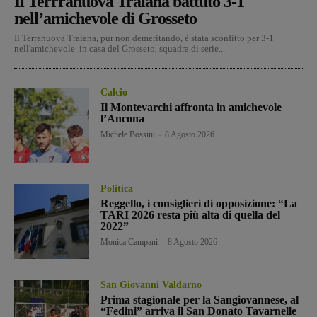
Il Terrranuova Traiana battuto 3-1
nell’amichevole di Grosseto
Il Terranuova Traiana, pur non demeritando, è stata sconfitto per 3-1
nell'amichevole in casa del Grosseto, squadra di serie...
Calcio
Il Montevarchi affronta in amichevole
l’Ancona
Michele Bossini
-
8 Agosto 2026
Politica
Reggello, i consiglieri di opposizione: “La
TARI 2026 resta più alta di quella del
2022”
Monica Campani
-
8 Agosto 2026
San Giovanni Valdarno
Prima stagionale per la Sangiovannese, al
“Fedini” arriva il San Donato Tavarnelle