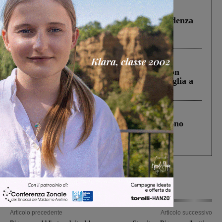
Figline Incisa Valdarno
1 Agosto 2026
Piscina di Figline finanziata oltre la scadenza
Pnrr, il gruppo di Fratelli d’Italia: “Un
ringraziamento al Governo”
Cronaca
3 Agosto 2026
Scomparso da una struttura di Castiglion
Fiorentino l’uomo che aveva ucciso la figlia a
Levane nel 2020
Cronaca
4 Agosto 2026
Un anno fa la strage in A1 in cui morirono
Gianni, Giulia e Franco. Lo schianto, il
processo, lo stop ai sorpassi fra tir....
Articolo precedente
Articolo successivo