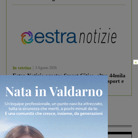
×
In vetrina
3 Agosto 2026
Estra Notizie agosto: Smart Cities, oltre 44mila
studenti coinvolti, torna il bando per lo sport e
debutta il podcast Estrair
Più lette