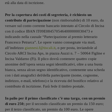
età alla data di iscrizione.
Per la copertura dei costi di segreteria, è richiesto un
contributo di partecipazione
(non rimborsabile) di 10 euro, da
versare sul conto corrente bancario intestato al Circolo di Incisa
con il codice IBAN IT09E0845705464000000030473 e
indicando nella causale “Partecipazione al premio letterario
Francesco Petrarca”. Le opere vanno consegnate via mail,
all’indirizzo
giannesi.f@tiscali.it
, o per posta, inviandole al
Circolo ARCI Incisa Aps, in piazza Auzzi n. 7 – 50064 Figline e
Incisa Valdarno (Fi). Il plico dovrà contenere quattro copie
anonime dell’opera senza segni identificativi, oltre a una busta
bianca, senza alcun segno identificativo, contenente una scheda
con i dati anagrafici del/della partecipante (nome, cognome,
indirizzo, e-mail, telefono) e la ricevuta del bonifico relativo al
contributo di iscrizione. Farà fede il timbro postale.
In palio per il primo classificato c’è una targa, con un premio
di euro 250;
per il secondo classificato un premio da 150 euro;
per il terzo classificato, un premio da 100 euro. Le opere