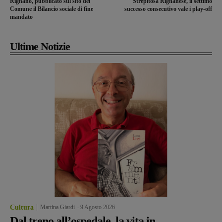
Rignano, pubblicato sul sito del
Strepitosa Rignanese, il settimo
Comune il Bilancio sociale di fine
successo consecutivo vale i play-off
mandato
Ultime Notizie
Cultura
Martina Giardi
-
9 Agosto 2026
Dal treno all’ospedale, la vita in