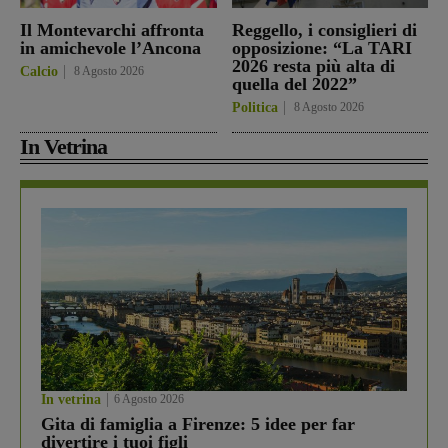
Il Montevarchi affronta
Reggello, i consiglieri di
in amichevole l’Ancona
opposizione: “La TARI
2026 resta più alta di
Calcio
8 Agosto 2026
quella del 2022”
Politica
8 Agosto 2026
In Vetrina
In vetrina
6 Agosto 2026
Gita di famiglia a Firenze: 5 idee per far
divertire i tuoi figli