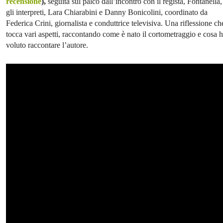
recensione
),
seguita sul palco dall’incontro con il regista, Fontanella,
gli interpreti, Lara Chiarabini e Danny Bonicolini, coordinato da
Federica Crini, giornalista e conduttrice televisiva. Una riflessione ch
tocca vari aspetti, raccontando come è nato il cortometraggio e cosa 
voluto raccontare l’autore.