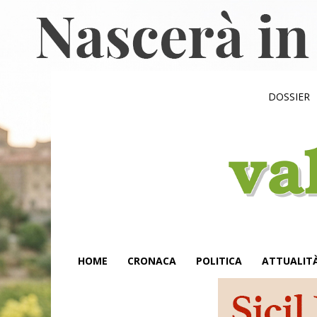
DOSSIER
HOME
CRONACA
POLITICA
ATTUALIT