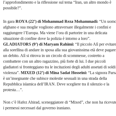
l’approfondimento e la riflessione sul tema “Iran, un altro mondo è
possibile?”.
In gara
ROYA (22’) di Mohammad Reza Mohammadi:
“Un uom
afghano e sua moglie vogliono attraversare illegalmente i confini e
raggiungere l’Europa. Ma viene l’ora di partorire in una delicata
situazione di confine dove la polizia è intorno a loro”.
GLADIATORS (9’) di Maryam Rahimi:
“Il piccolo Alì per evitar
alla sorellina di andare in sposa alla sua giovanissima età deve pagare
un debito. Alì si ritrova in un circolo di scommesse, costretto a
combattere con un altro ragazzino, più forte di lui. I due piccoli
gladiatori si fronteggiano tra le incitazioni degli adulti assetati di soldi
violenza”.
MIXED (12’) di Mina Sadat Hosseini:
“La signora Pars
è un’insegnante che subisce molestie sessuali in una strada della
Repubblica islamica dell’IRAN. Deve scegliere tra il silenzio e la
protesta…”.
Non c’è Hafez Ahirad, sceneggiatore di “Mixed”, che non ha ricevut
i permessi necessari dal governo iraniano.