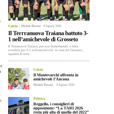
o
Calcio
Michele Bossini
-
8 Agosto 2026
Il Terrranuova Traiana battuto 3-
1 nell’amichevole di Grosseto
e
Il Terranuova Traiana, pur non demeritando, è stata
sconfitto per 3-1 nell'amichevole in casa del Grosseto,
squadra di serie...
 e
Calcio
a
Il Montevarchi affronta in
amichevole l’Ancona
Michele Bossini
-
8 Agosto 2026
Politica
o
Reggello, i consiglieri di
opposizione: “La TARI 2026
resta più alta di quella del 2022”