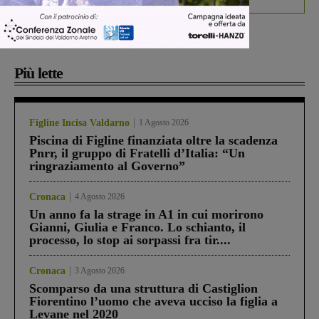
Più lette
Figline Incisa Valdarno
1 Agosto 2026
Piscina di Figline finanziata oltre la scadenza
Pnrr, il gruppo di Fratelli d’Italia: “Un
ringraziamento al Governo”
Cronaca
4 Agosto 2026
Un anno fa la strage in A1 in cui morirono
Gianni, Giulia e Franco. Lo schianto, il
processo, lo stop ai sorpassi fra tir....
Cronaca
3 Agosto 2026
Scomparso da una struttura di Castiglion
Fiorentino l’uomo che aveva ucciso la figlia a
Levane nel 2020