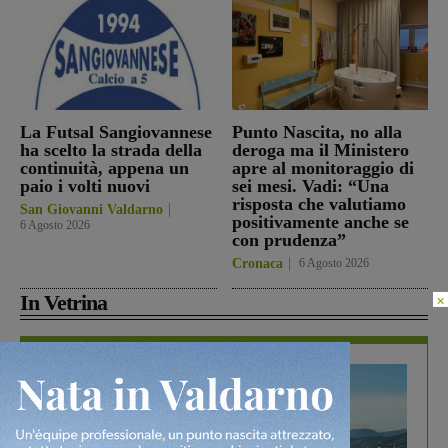
La Futsal Sangiovannese
Punto Nascita, no alla
ha scelto la strada della
deroga ma il Ministero
continuità, appena un
apre al monitoraggio di
paio i volti nuovi
sei mesi. Vadi: “Una
risposta che valutiamo
San Giovanni Valdarno
positivamente anche se
6 Agosto 2026
con prudenza”
Cronaca
6 Agosto 2026
In Vetrina
×