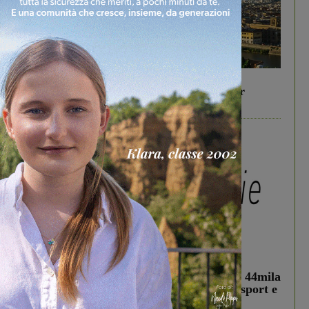
In vetrina
6 Agosto 2026
Gita di famiglia a Firenze: 5 idee per far
divertire i tuoi figli
In vetrina
3 Agosto 2026
Estra Notizie agosto: Smart Cities, oltre 44mila
studenti coinvolti, torna il bando per lo sport e
debutta il podcast Estrair