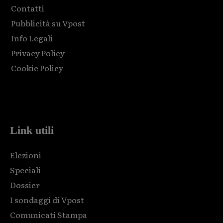
Contatti
Pubblicità su Vpost
Info Legali
Privacy Policy
Cookie Policy
Html code here! Replace this with any non empty raw html
code and that's it.
Link utili
Elezioni
Speciali
Dossier
I sondaggi di Vpost
Comunicati Stampa