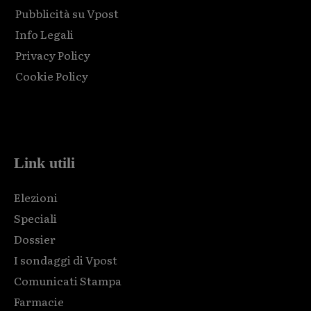
Pubblicità su Vpost
Info Legali
Privacy Policy
Cookie Policy
Html code here! Replace this with any non empty raw html
code and that's it.
Link utili
Elezioni
Speciali
Dossier
I sondaggi di Vpost
Comunicati Stampa
Farmacie