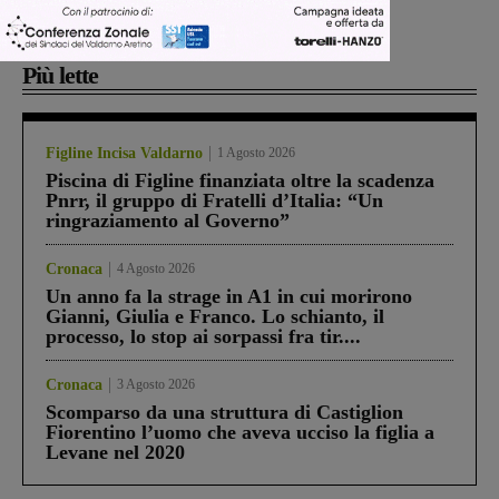
Più lette
Figline Incisa Valdarno
1 Agosto 2026
Piscina di Figline finanziata oltre la scadenza
Pnrr, il gruppo di Fratelli d’Italia: “Un
ringraziamento al Governo”
Cronaca
4 Agosto 2026
Un anno fa la strage in A1 in cui morirono
Gianni, Giulia e Franco. Lo schianto, il
processo, lo stop ai sorpassi fra tir....
Cronaca
3 Agosto 2026
Scomparso da una struttura di Castiglion
Fiorentino l’uomo che aveva ucciso la figlia a
Levane nel 2020