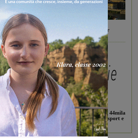
In vetrina
6 Agosto 2026
Gita di famiglia a Firenze: 5 idee per far
divertire i tuoi figli
In vetrina
3 Agosto 2026
Estra Notizie agosto: Smart Cities, oltre 44mila
studenti coinvolti, torna il bando per lo sport e
debutta il podcast Estrair