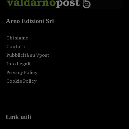
Arno Edizioni Srl
Chi siamo
Contatti
Pubblicità su Vpost
Info Legali
Privacy Policy
Cookie Policy
Html code here! Replace this with any non empty raw html
code and that's it.
Link utili