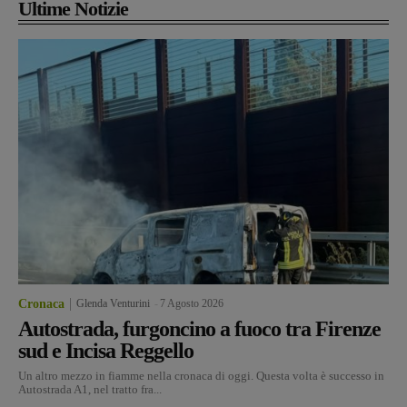
Ultime Notizie
Cronaca
Glenda Venturini
-
7 Agosto 2026
Autostrada, furgoncino a fuoco tra Firenze
sud e Incisa Reggello
Un altro mezzo in fiamme nella cronaca di oggi. Questa volta è successo in
Autostrada A1, nel tratto fra...