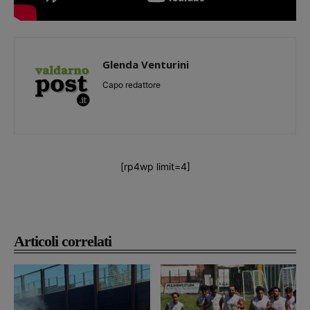
Glenda Venturini
Capo redattore
[rp4wp limit=4]
Articoli correlati