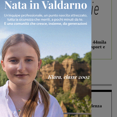
In vetrina
3 Agosto 2026
Estra Notizie agosto: Smart Cities, oltre 44mila
studenti coinvolti, torna il bando per lo sport e
debutta il podcast Estrair
Più lette
Figline Incisa Valdarno
1 Agosto 2026
Piscina di Figline finanziata oltre la scadenza
Pnrr, il gruppo di Fratelli d’Italia: “Un
ringraziamento al Governo”