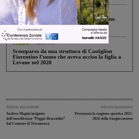
Cronaca
4 Agosto 2026
Un anno fa la strage in A1 in cui morirono
Gianni, Giulia e Franco. Lo schianto, il
processo, lo stop ai sorpassi fra tir....
Cronaca
3 Agosto 2026
Scomparso da una struttura di Castiglion
Fiorentino l’uomo che aveva ucciso la figlia a
Levane nel 2020
Articolo precedente
Articolo successivo
Andrea Magini insignito
Presentata la stagione sportiva 2025-
dell’onorificenza “Poggio Bracciolini”
2026 della Sangiovannese
dal Comune di Terranuova