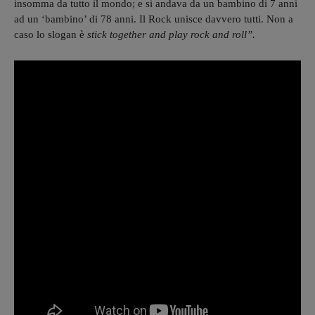
insomma da tutto il mondo; e si andava da un bambino di 7 anni
ad un ‘bambino’ di 78 anni. Il Rock unisce davvero tutti. Non a
caso lo slogan è
stick together and play rock and roll”.