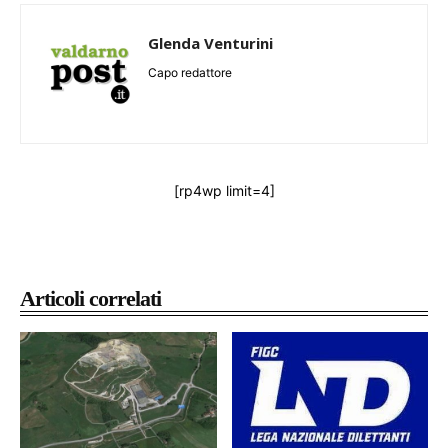
Glenda Venturini
Capo redattore
[rp4wp limit=4]
Articoli correlati