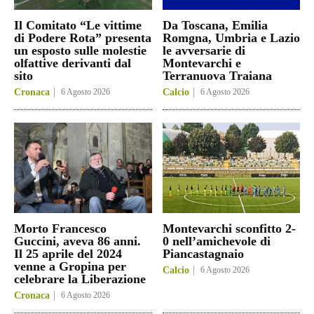
Il Comitato “Le vittime
Da Toscana, Emilia
di Podere Rota” presenta
Romgna, Umbria e Lazio
un esposto sulle molestie
le avversarie di
olfattive derivanti dal
Montevarchi e
sito
Terranuova Traiana
Cronaca
6 Agosto 2026
Calcio
6 Agosto 2026
Morto Francesco
Montevarchi sconfitto 2-
Guccini, aveva 86 anni.
0 nell’amichevole di
Il 25 aprile del 2024
Piancastagnaio
venne a Gropina per
Calcio
6 Agosto 2026
celebrare la Liberazione
Cronaca
6 Agosto 2026