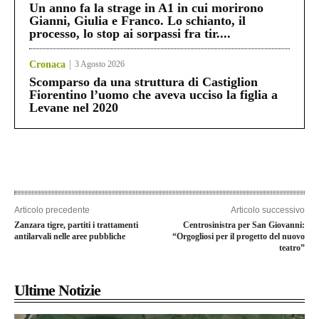
Un anno fa la strage in A1 in cui morirono
Gianni, Giulia e Franco. Lo schianto, il
processo, lo stop ai sorpassi fra tir....
Cronaca
3 Agosto 2026
Scomparso da una struttura di Castiglion
Fiorentino l’uomo che aveva ucciso la figlia a
Levane nel 2020
Articolo precedente
Articolo successivo
Zanzara tigre, partiti i trattamenti
Centrosinistra per San Giovanni:
antilarvali nelle aree pubbliche
“Orgogliosi per il progetto del nuovo
teatro”
Ultime Notizie