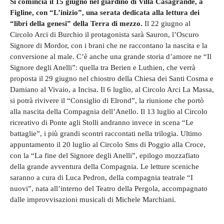
Si comincia il 15 giugno nel giardino di Villa Casagrande, a
Figline, con “L’inizio”, una serata dedicata alla lettura dei
“libri della genesi” della Terra di mezzo.
Il 22 giugno al
Circolo Arci di Burchio il protagonista sarà Sauron, l’Oscuro
Signore di Mordor, con i brani che ne raccontano la nascita e la
conversione al male. C’è anche una grande storia d’amore ne “Il
Signore degli Anelli”: quella tra Berien e Luthien, che verrà
proposta il 29 giugno nel chiostro della Chiesa dei Santi Cosma e
Damiano al Vivaio, a Incisa. Il 6 luglio, al Circolo Arci La Massa,
si potrà rivivere il “Consiglio di Elrond”, la riunione che portò
alla nascita della Compagnia dell’Anello. Il 13 luglio al Circolo
ricreativo di Ponte agli Stolli andranno invece in scena “Le
battaglie”, i più grandi scontri raccontati nella trilogia. Ultimo
appuntamento il 20 luglio al Circolo Sms di Poggio alla Croce,
con la “La fine del Signore degli Anelli”, epilogo mozzafiato
della grande avventura della Compagnia. Le letture sceniche
saranno a cura di Luca Pedron, della compagnia teatrale “I
nuovi”, nata all’interno del Teatro della Pergola, accompagnato
dalle improvvisazioni musicali di Michele Marchiani.