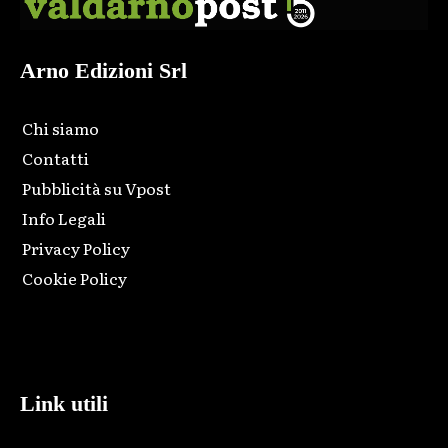
Arno Edizioni Srl
Chi siamo
Contatti
Pubblicità su Vpost
Info Legali
Privacy Policy
Cookie Policy
Html code here! Replace this with any non empty raw html
code and that's it.
Link utili