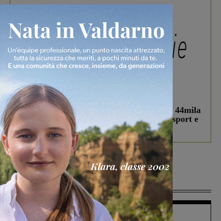
In vetrina
3 Agosto 2026
Estra Notizie agosto: Smart Cities, oltre 44mila
studenti coinvolti, torna il bando per lo sport e
debutta il podcast Estrair
Più lette
Figline Incisa Valdarno
1 Agosto 2026