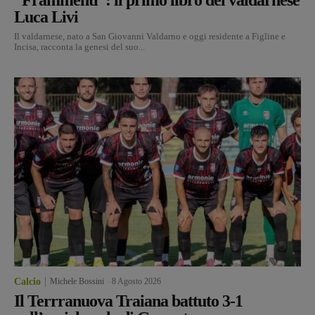
Luca Livi
Il valdarnese, nato a San Giovanni Valdarno e oggi residente a Figline e
Incisa, racconta la genesi del suo...
Calcio
Michele Bossini
-
8 Agosto 2026
Il Terrranuova Traiana battuto 3-1