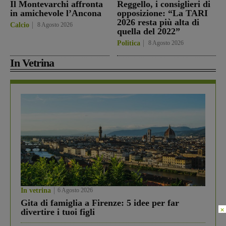
Il Montevarchi affronta
Reggello, i consiglieri di
in amichevole l’Ancona
opposizione: “La TARI
2026 resta più alta di
Calcio
8 Agosto 2026
quella del 2022”
Politica
8 Agosto 2026
In Vetrina
In vetrina
6 Agosto 2026
Gita di famiglia a Firenze: 5 idee per far
×
divertire i tuoi figli