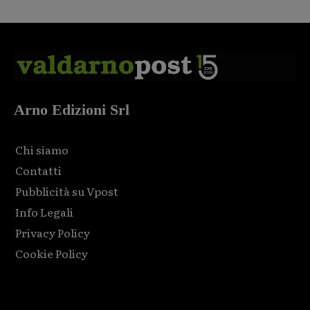
Arno Edizioni Srl
Chi siamo
Contatti
Pubblicità su Vpost
Info Legali
Privacy Policy
Cookie Policy
Html code here! Replace this with any non empty raw html
code and that's it.