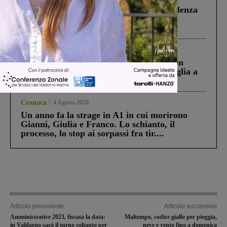
Piscina di Figline finanziata oltre la scadenza
Pnrr, il gruppo di Fratelli d’Italia: “Un
ringraziamento al Governo”
Cronaca
3 Agosto 2026
Scomparso da una struttura di Castiglion
Fiorentino l’uomo che aveva ucciso la figlia a
Levane nel 2020
Cronaca
4 Agosto 2026
Un anno fa la strage in A1 in cui morirono
Gianni, Giulia e Franco. Lo schianto, il
processo, lo stop ai sorpassi fra tir....
Articolo precedente
Articolo successivo
Amministrative 2023, fissata la data:
Maltempo, codice giallo per pioggia,
in Valdarno sarà il turno soltanto per
neve e vento fino a domenica