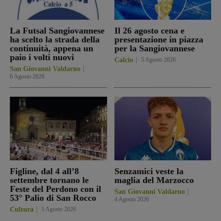
La Futsal Sangiovannese
Il 26 agosto cena e
ha scelto la strada della
presentazione in piazza
continuità, appena un
per la Sangiovannese
paio i volti nuovi
Calcio
5 Agosto 2026
San Giovanni Valdarno
6 Agosto 2026
Figline, dal 4 all’8
Senzamici veste la
settembre tornano le
maglia del Marzocco
Feste del Perdono con il
San Giovanni Valdarno
53° Palio di San Rocco
4 Agosto 2026
Cultura
5 Agosto 2026