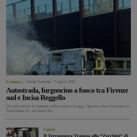
Cronaca
Glenda Venturini
-
7 Agosto 2026
Autostrada, furgoncino a fuoco tra Firenze
sud e Incisa Reggello
Un altro mezzo in fiamme nella cronaca di oggi. Questa volta è successo in
Autostrada A1, nel tratto fra...
Calcio
Il Terranuova Traiana allo “Zecchini” di