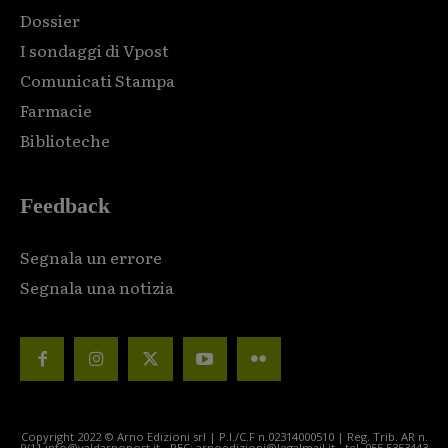
Dossier
I sondaggi di Vpost
Comunicati Stampa
Farmacie
Biblioteche
Feedback
Segnala un errore
Segnala una notizia
Copyright 2022 © Arno Edizioni srl | P.I./C.F n.02314000510 | Reg. Trib. AR n.
9/11 info@valdarnopost.it - PEC: arnoedizioni@legalmail.it - tel. 055.5353443