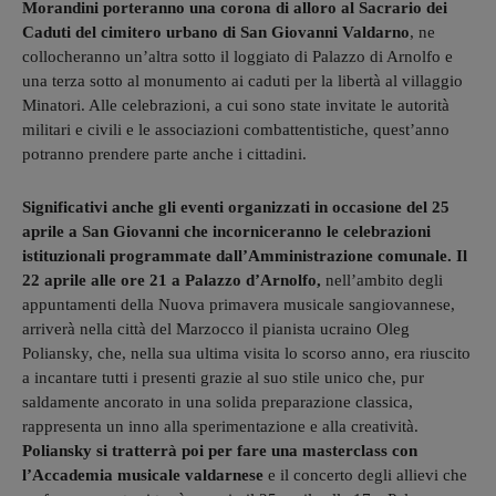
Morandini porteranno una corona di alloro al Sacrario dei
Caduti del cimitero urbano di San Giovanni Valdarno
, ne
collocheranno un’altra sotto il loggiato di Palazzo di Arnolfo e
una terza sotto al monumento ai caduti per la libertà al villaggio
Minatori. Alle celebrazioni, a cui sono state invitate le autorità
militari e civili e le associazioni combattentistiche, quest’anno
potranno prendere parte anche i cittadini.
Significativi anche gli eventi organizzati in occasione del 25
aprile a San Giovanni che incorniceranno le celebrazioni
istituzionali programmate dall’Amministrazione comunale.
Il
22 aprile alle ore 21 a Palazzo d’Arnolfo,
nell’ambito degli
appuntamenti della Nuova primavera musicale sangiovannese,
arriverà nella città del Marzocco il pianista ucraino Oleg
Poliansky, che, nella sua ultima visita lo scorso anno, era riuscito
a incantare tutti i presenti grazie al suo stile unico che, pur
saldamente ancorato in una solida preparazione classica,
rappresenta un inno alla sperimentazione e alla creatività.
Poliansky si tratterrà poi per fare una masterclass con
l’Accademia musicale valdarnese
e il concerto degli allievi che