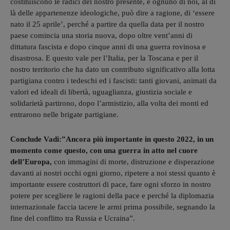
costituiscono le radici del nostro presente, e ognuno di noi, al di
là delle appartenenze ideologiche, può dire a ragione, di ‘essere
nato il 25 aprile’, perché a partire da quella data per il nostro
paese comincia una storia nuova, dopo oltre vent’anni di
dittatura fascista e dopo cinque anni di una guerra rovinosa e
disastrosa. E questo vale per l’Italia, per la Toscana e per il
nostro territorio che ha dato un contributo significativo alla lotta
partigiana contro i tedeschi ed i fascisti: tanti giovani, animati da
valori ed ideali di libertà, uguaglianza, giustizia sociale e
solidarietà partirono, dopo l’armistizio, alla volta dei monti ed
entrarono nelle brigate partigiane.
Conclude Vadi:”Ancora più importante in questo 2022, in un
momento come questo, con una guerra in atto nel cuore
dell’Europa,
con immagini di morte, distruzione e disperazione
davanti ai nostri occhi ogni giorno, ripetere a noi stessi quanto è
importante essere costruttori di pace, fare ogni sforzo in nostro
potere per scegliere le ragioni della pace e perché la diplomazia
internazionale faccia tacere le armi prima possibile, segnando la
fine del conflitto tra Russia e Ucraina”.