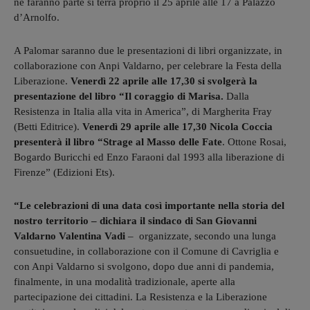
ne faranno parte si terrà proprio il 25 aprile alle 17 a Palazzo
d’Arnolfo.
A Palomar saranno due le presentazioni di libri organizzate, in
collaborazione con Anpi Valdarno, per celebrare la Festa della
Liberazione.
Venerdì 22 aprile alle 17,30 si svolgerà la
presentazione del libro “Il coraggio di Marisa.
Dalla
Resistenza in Italia alla vita in America”, di Margherita Fray
(Betti Editrice).
Venerdì 29 aprile alle 17,30 Nicola Coccia
presenterà il libro “Strage al Masso delle Fate
. Ottone Rosai,
Bogardo Buricchi ed Enzo Faraoni dal 1993 alla liberazione di
Firenze” (Edizioni Ets).
“Le celebrazioni di una data così importante nella storia del
nostro territorio – dichiara il sindaco di San Giovanni
Valdarno Valentina Vadi
– organizzate, secondo una lunga
consuetudine, in collaborazione con il Comune di Cavriglia e
con Anpi Valdarno si svolgono, dopo due anni di pandemia,
finalmente, in una modalità tradizionale, aperte alla
partecipazione dei cittadini. La Resistenza e la Liberazione