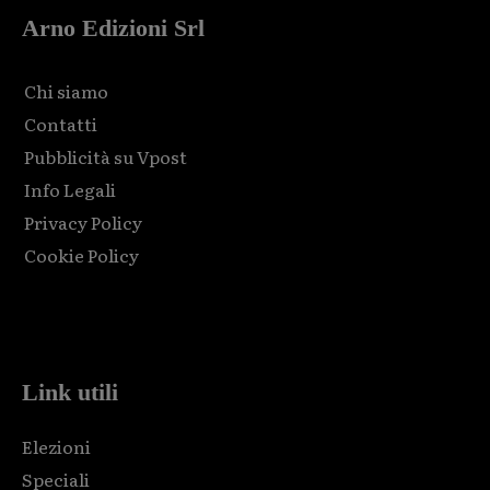
Arno Edizioni Srl
Chi siamo
Contatti
Pubblicità su Vpost
Info Legali
Privacy Policy
Cookie Policy
Html code here! Replace this with any non empty raw html
code and that's it.
Link utili
Elezioni
Speciali