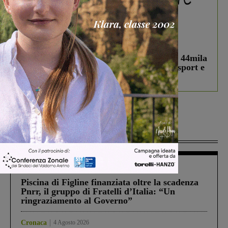
In vetrina
3 Agosto 2026
Estra Notizie agosto: Smart Cities, oltre 44mila
studenti coinvolti, torna il bando per lo sport e
debutta il podcast Estrair
Più lette
Figline Incisa Valdarno
1 Agosto 2026
Piscina di Figline finanziata oltre la scadenza
Pnrr, il gruppo di Fratelli d’Italia: “Un
ringraziamento al Governo”
Cronaca
4 Agosto 2026