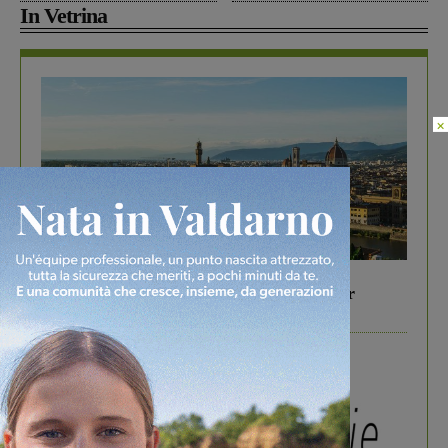
In Vetrina
×
In vetrina
6 Agosto 2026
Gita di famiglia a Firenze: 5 idee per far
divertire i tuoi figli