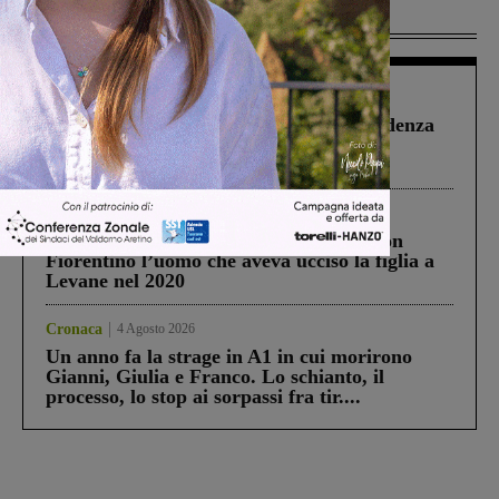
Più lette
Figline Incisa Valdarno
1 Agosto 2026
Piscina di Figline finanziata oltre la scadenza
Pnrr, il gruppo di Fratelli d’Italia: “Un
ringraziamento al Governo”
Cronaca
3 Agosto 2026
Scomparso da una struttura di Castiglion
Fiorentino l’uomo che aveva ucciso la figlia a
Levane nel 2020
Cronaca
4 Agosto 2026
Un anno fa la strage in A1 in cui morirono
Gianni, Giulia e Franco. Lo schianto, il
processo, lo stop ai sorpassi fra tir....