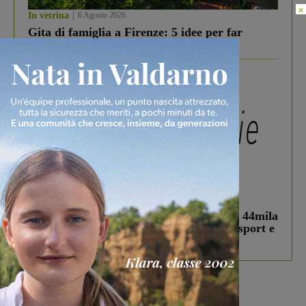
×
In vetrina
6 Agosto 2026
Gita di famiglia a Firenze: 5 idee per far
divertire i tuoi figli
In vetrina
3 Agosto 2026
Estra Notizie agosto: Smart Cities, oltre 44mila
studenti coinvolti, torna il bando per lo sport e
debutta il podcast Estrair