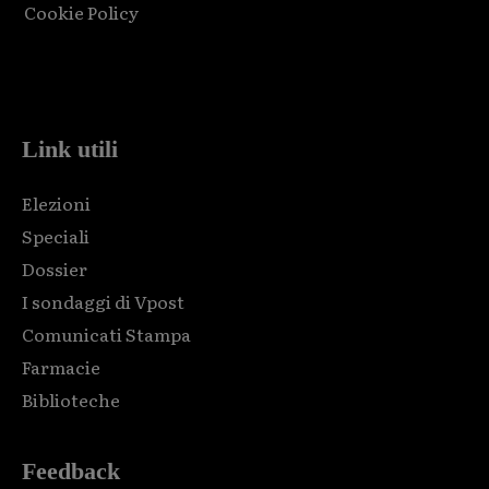
Cookie Policy
Html code here! Replace this with any non empty raw html
code and that's it.
Link utili
Elezioni
Speciali
Dossier
I sondaggi di Vpost
Comunicati Stampa
Farmacie
Biblioteche
Feedback