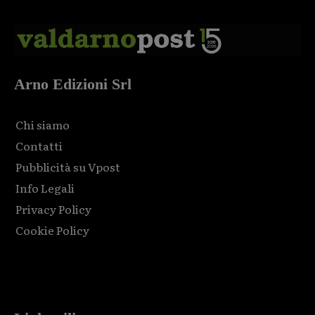
Arno Edizioni Srl
Chi siamo
Contatti
Pubblicità su Vpost
Info Legali
Privacy Policy
Cookie Policy
Html code here! Replace this with any non empty raw html
code and that's it.