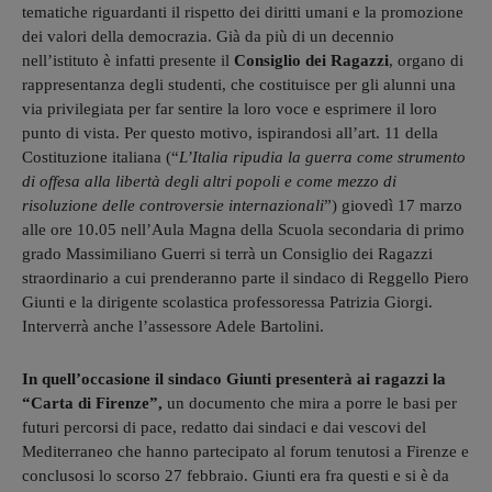
tematiche riguardanti il rispetto dei diritti umani e la promozione
dei valori della democrazia. Già da più di un decennio
nell’istituto è infatti presente il
Consiglio dei Ragazzi
, organo di
rappresentanza degli studenti, che costituisce per gli alunni una
via privilegiata per far sentire la loro voce e esprimere il loro
punto di vista. Per questo motivo, ispirandosi all’art. 11 della
Costituzione italiana (“
L’Italia ripudia la guerra come strumento
di offesa alla libertà degli altri popoli e come mezzo di
risoluzione delle controversie internazionali
”) giovedì 17 marzo
alle ore 10.05 nell’Aula Magna della Scuola secondaria di primo
grado Massimiliano Guerri si terrà un Consiglio dei Ragazzi
straordinario a cui prenderanno parte il sindaco di Reggello Piero
Giunti e la dirigente scolastica professoressa Patrizia Giorgi.
Interverrà anche l’assessore Adele Bartolini.
In quell’occasione il sindaco Giunti presenterà ai ragazzi la
“Carta di Firenze”,
un documento che mira a porre le basi per
futuri percorsi di pace, redatto dai sindaci e dai vescovi del
Mediterraneo che hanno partecipato al forum tenutosi a Firenze e
conclusosi lo scorso 27 febbraio. Giunti era fra questi e si è da