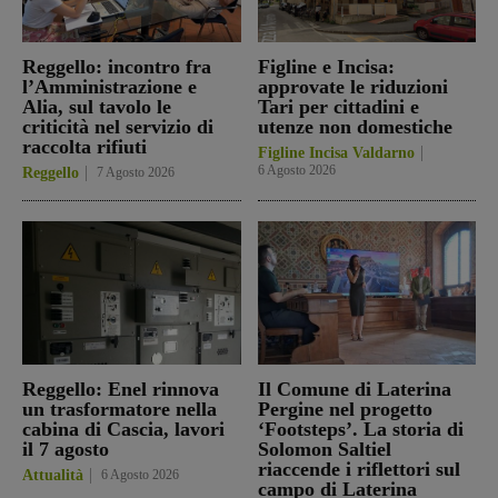
Reggello: incontro fra
Figline e Incisa:
l’Amministrazione e
approvate le riduzioni
Alia, sul tavolo le
Tari per cittadini e
criticità nel servizio di
utenze non domestiche
raccolta rifiuti
Figline Incisa Valdarno
6 Agosto 2026
Reggello
7 Agosto 2026
Reggello: Enel rinnova
Il Comune di Laterina
un trasformatore nella
Pergine nel progetto
cabina di Cascia, lavori
‘Footsteps’. La storia di
il 7 agosto
Solomon Saltiel
riaccende i riflettori sul
Attualità
6 Agosto 2026
campo di Laterina