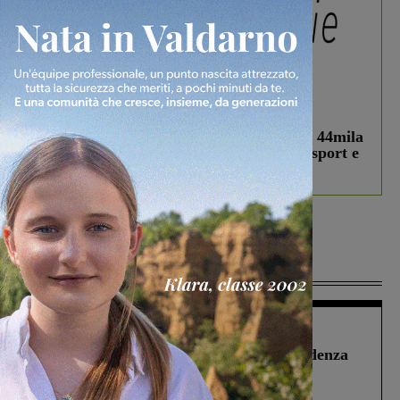
In vetrina
3 Agosto 2026
Estra Notizie agosto: Smart Cities, oltre 44mila
studenti coinvolti, torna il bando per lo sport e
debutta il podcast Estrair
Più lette
Figline Incisa Valdarno
1 Agosto 2026
Piscina di Figline finanziata oltre la scadenza
Pnrr, il gruppo di Fratelli d’Italia: “Un
ringraziamento al Governo”