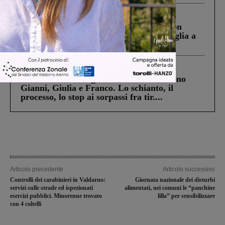
Cronaca
3 Agosto 2026
Scomparso da una struttura di Castiglion
Fiorentino l’uomo che aveva ucciso la figlia a
Levane nel 2020
Cronaca
4 Agosto 2026
Un anno fa la strage in A1 in cui morirono
Gianni, Giulia e Franco. Lo schianto, il
processo, lo stop ai sorpassi fra tir....
Articolo precedente
Articolo successivo
Controlli dei carabinieri in Valdarno:
Giornata nazionale dei disturbi
servizi sulle strade ed ispezionati
alimentati, nei comuni le “panchine
esercizi pubblici. Minorenne trovato
lilla” per sensibilizzare
con 4 coltelli