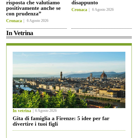
risposta che valutiamo
disappunto
positivamente anche se
Cronaca
6 Agosto 2026
con prudenza”
Cronaca
6 Agosto 2026
In Vetrina
In vetrina
6 Agosto 2026
Gita di famiglia a Firenze: 5 idee per far
divertire i tuoi figli