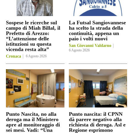
Sospese le ricerche sul
La Futsal Sangiovannese
campo di Miah Billal, il
ha scelto la strada della
Prefetto di Arezzo:
continuità, appena un
“L’attenzione delle
paio i volti nuovi
istituzioni su questa
San Giovanni Valdarno
vicenda resta alta”
6 Agosto 2026
Cronaca
6 Agosto 2026
Punto Nascita, no alla
Punto nascita: il CPNN
deroga ma il Ministero
dà parere negativo alla
apre al monitoraggio di
richiesta di deroga. Asl e
sei mesi. Vadi: “Una
Regione esprimono