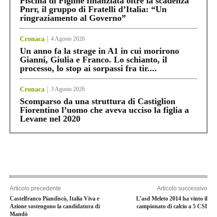
Piscina di Figline finanziata oltre la scadenza
Pnrr, il gruppo di Fratelli d’Italia: “Un
ringraziamento al Governo”
Cronaca
4 Agosto 2026
Un anno fa la strage in A1 in cui morirono
Gianni, Giulia e Franco. Lo schianto, il
processo, lo stop ai sorpassi fra tir....
Cronaca
3 Agosto 2026
Scomparso da una struttura di Castiglion
Fiorentino l’uomo che aveva ucciso la figlia a
Levane nel 2020
Articolo precedente
Articolo successivo
Castelfranco Piandiscò, Italia Viva e
L’asd Meleto 2014 ha vinto il
Azione sostengono la candidatura di
campionato di calcio a 5 CSI
Mandò