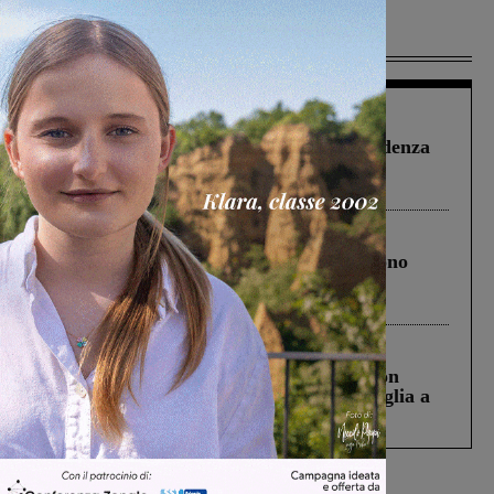
Più lette
Figline Incisa Valdarno
1 Agosto 2026
Piscina di Figline finanziata oltre la scadenza
Pnrr, il gruppo di Fratelli d’Italia: “Un
ringraziamento al Governo”
Cronaca
4 Agosto 2026
Un anno fa la strage in A1 in cui morirono
Gianni, Giulia e Franco. Lo schianto, il
processo, lo stop ai sorpassi fra tir....
Cronaca
3 Agosto 2026
Scomparso da una struttura di Castiglion
Fiorentino l’uomo che aveva ucciso la figlia a
Levane nel 2020