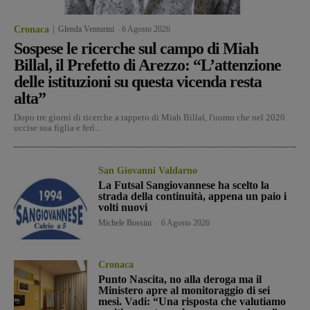
Cronaca
Glenda Venturini
-
6 Agosto 2026
Sospese le ricerche sul campo di Miah
Billal, il Prefetto di Arezzo: “L’attenzione
delle istituzioni su questa vicenda resta
alta”
Dopo tre giorni di ricerche a tappeto di Miah Billal, l'uomo che nel 2020
uccise sua figlia e ferì...
San Giovanni Valdarno
La Futsal Sangiovannese ha scelto la
strada della continuità, appena un paio i
volti nuovi
Michele Bossini
-
6 Agosto 2026
Cronaca
Punto Nascita, no alla deroga ma il
Ministero apre al monitoraggio di sei
mesi. Vadi: “Una risposta che valutiamo