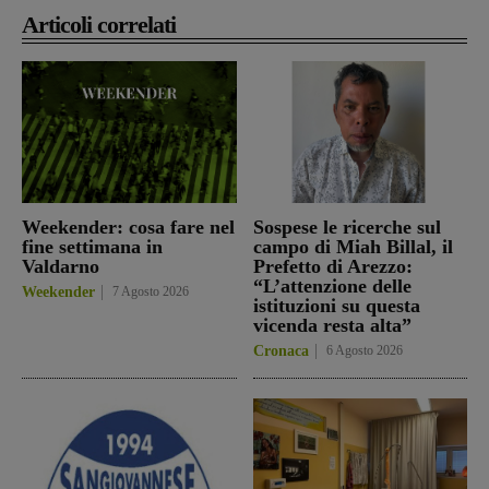
Articoli correlati
Weekender: cosa fare nel
Sospese le ricerche sul
fine settimana in
campo di Miah Billal, il
Valdarno
Prefetto di Arezzo:
“L’attenzione delle
Weekender
7 Agosto 2026
istituzioni su questa
vicenda resta alta”
Cronaca
6 Agosto 2026