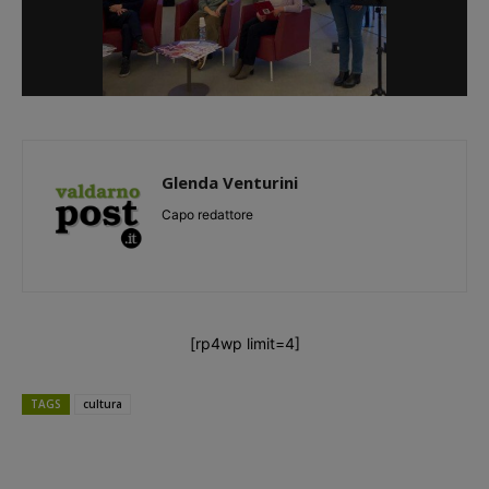
Glenda Venturini
Capo redattore
[rp4wp limit=4]
TAGS
cultura