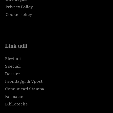
Privacy Policy
Cookie Policy
Html code here! Replace this with any non empty raw html
code and that's it.
Link utili
Elezioni
Speciali
Dossier
I sondaggi di Vpost
Comunicati Stampa
Farmacie
Biblioteche