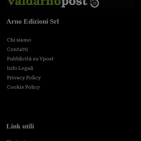
Arno Edizioni Srl
Chi siamo
Contatti
Pubblicità su Vpost
Info Legali
Privacy Policy
Cookie Policy
Html code here! Replace this with any non empty raw html
code and that's it.
Link utili