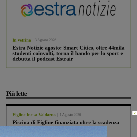
In vetrina
3 Agosto 2026
Estra Notizie agosto: Smart Cities, oltre 44mila
studenti coinvolti, torna il bando per lo sport e
debutta il podcast Estrair
Più lette
×
Figline Incisa Valdarno
1 Agosto 2026
Piscina di Figline finanziata oltre la scadenza
Pnrr, il gruppo di Fratelli d’Italia: “Un
ringraziamento al Governo”