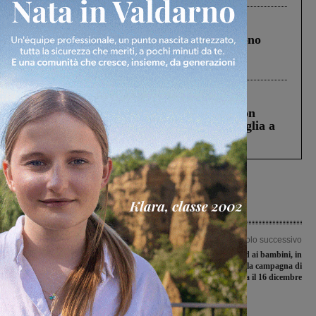
Cronaca
4 Agosto 2026
Un anno fa la strage in A1 in cui morirono
Gianni, Giulia e Franco. Lo schianto, il
processo, lo stop ai sorpassi fra tir....
Cronaca
3 Agosto 2026
Scomparso da una struttura di Castiglion
Fiorentino l’uomo che aveva ucciso la figlia a
Levane nel 2020
Articolo precedente
Articolo successivo
Valdarnesi di C gold in campo per un
Vaccino anti-covid ai bambini, in
turno infrasettimanale
Toscana la campagna di
somministrazioni al via il 16 dicembre