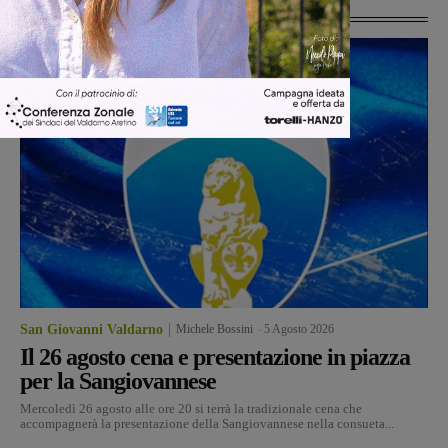
Ultime Notizie
San Giovanni Valdarno
Michele Bossini
-
5 Agosto 2026
Il 26 agosto cena e presentazione in piazza
per la Sangiovannese
Mercoledì 26 agosto alle ore 20 si terrà la tradizionale cena che
accompagnerà la presentazione della Sangiovannese nella consueta...